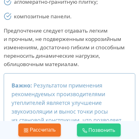
агломератно-гранитную плитку;
композитные панели.
Предпочтение следует отдавать легким
и прочным, не подверженным коррозийным
изменениям, достаточно гибким и способным
переносить динамические нагрузки,
облицовочным материалам.
Важно:
Результатом применения
рекомендуемых производителями
утеплителей является улучшение
звукоизоляции и вынос точки росы
из стеновой конструкции, что позволяет
продлить срок беспроблемной
Позвонить
Рассчитать
эксплуатации частного загородного дома.