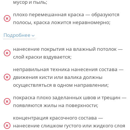
мусор и пыль;
плохо перемешанная краска — образуются
полосы, краска ложится неравномерно;
Подробнее
нанесение покрытия на влажный потолок —
слой краски вздувается;
неправильная техника нанесения состава —
движения кисти или валика должны
осуществляться в одном направлении;
покраска плохо заделанных швов и трещин —
появляются жилы на поверхности;
концентрация красочного состава —
нанесение слишком густого или жидкого слоя