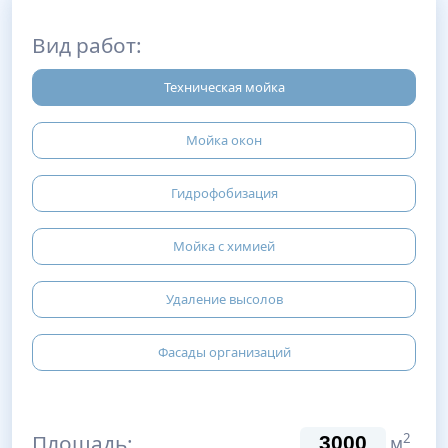
Вид работ:
Техническая мойка
Мойка окон
Гидрофобизация
Мойка с химией
Удаление высолов
Фасады организаций
Площадь:
2
м