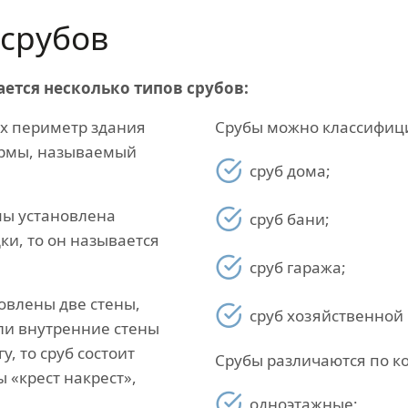
срубов
ается несколько типов срубов:
их периметр здания
Срубы можно классифици
ормы, называемый
сруб дома;
мы установлена
сруб бани;
ки, то он называется
сруб гаража;
овлены две стены,
сруб хозяйственной 
сли внутренние стены
, то сруб состоит
Срубы различаются по ко
ы «крест накрест»,
одноэтажные;