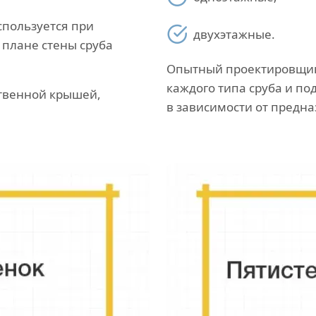
спользуется при
двухэтажные.
В плане стены сруба
Опытный проектировщик 
каждого типа сруба и по
твенной крышей,
в зависимости от предн