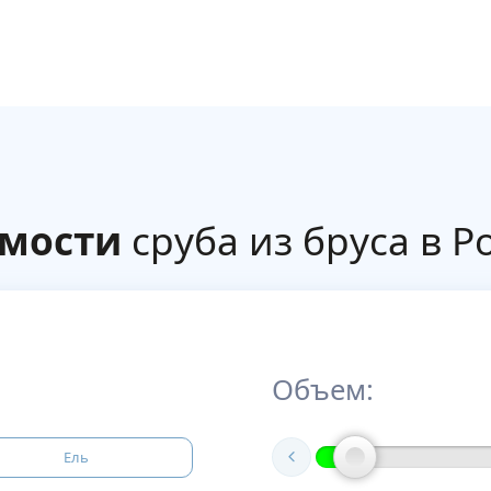
имости
сруба из бруса в Р
Объем:
Ель