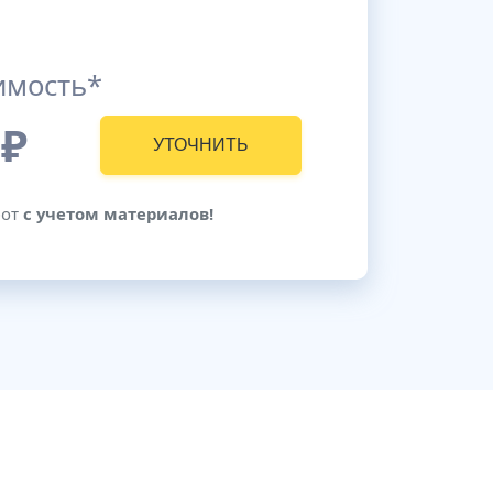
имость*
₽
УТОЧНИТЬ
бот
с учетом материалов!