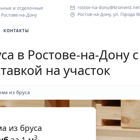
rostov-na-donu@kronvest.net
льные и отделочные
Ростов-на-Дону, ул. Города В
 Ростове-на-Дону
КОНТАКТЫ
са в Ростове-на-Дону
с
тавкой на участок
ома из бруса
а из бруса
3
уб
за 1 м