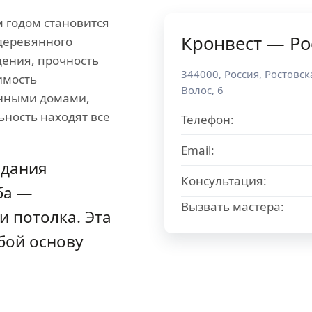
м годом становится
Кронвест — Ро
деревянного
дения, прочность
344000
,
Россия
,
Ростовск
имость
Волос, 6
енными домами,
ьность находят все
Телефон:
Email:
здания
Консультация:
ба —
Вызвать мастера:
и потолка. Эта
бой основу