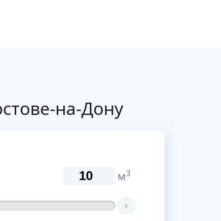
остове-на-Дону
3
м