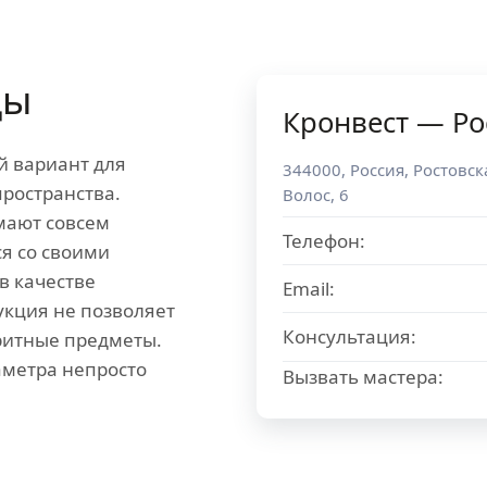
цы
Кронвест — Ро
й вариант для
344000
,
Россия
,
Ростовск
ространства.
Волос, 6
мают совсем
Телефон:
я со своими
в качестве
Email:
укция не позволяет
Консультация:
ритные предметы.
аметра непросто
Вызвать мастера: