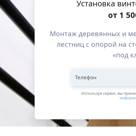
Установка вин
от
1 50
Монтаж деревянных и ме
лестниц с опорой на ст
«под к
Телефон
Используя сервис, вы прин
информ