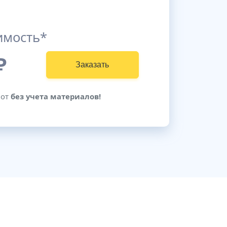
имость*
₽
Заказать
бот
без учета материалов!