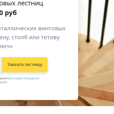
товых лестниц
0
руб
таллических винтовых
ену, столб или тетиву
люч»
Заказать лестницу
имаетe
условия передачи
ации