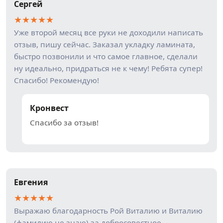
Сергей
★
★
★
★
★
Уже второй месяц все руки не доходили написать
отзыв, пишу сейчас. Заказал укладку ламината,
быстро позвонили и что самое главное, сделали
ну идеально, придраться не к чему! Ребята супер!
Спасибо! Рекомендую!
Кронвест
Спасибо за отзыв!
Евгения
★
★
★
★
★
Выражаю благодарность Рой Виталию и Виталию
(фамилию не знаю) за добросовестное