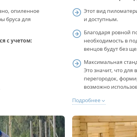
вно, опиленное
Этот вид пиломатер
ы бруса для
и доступным.
Благодаря ровной по
я с учетом:
необходимость в под
венцов будут без ще
Максимальная станда
Это значит, что для
перегородок, форми
возможно использов
.
Подробнее