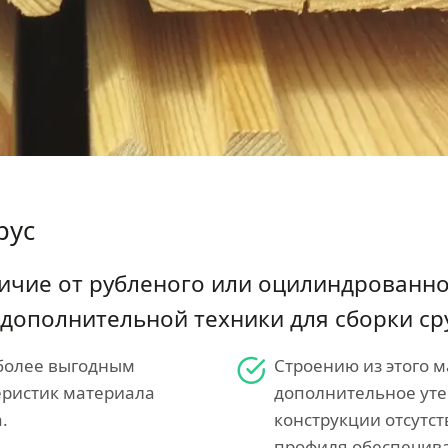
рус
ичие от рубленого или оцилиндрованн
 дополнительной техники для сборки ср
 более выгодным
Строению из этого м
еристик материала
дополнительное уте
.
конструкции отсутс
профиля обеспечива