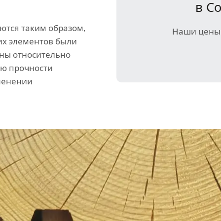
в С
ются таким образом,
Наши цены 
их элементов были
ны относительно
ию прочности
зменении