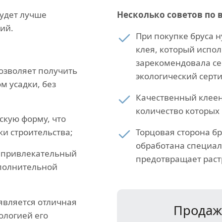
будет лучше
Несколько советов по 
ий.
При покупке бруса 
клея, который испол
зарекомендовала се
озволяет получить
экологический серт
 усадки, без
Качественный клеен
количество которых 
скую форму, что
и строительства;
Торцовая сторона б
обработана специал
т привлекательный
предотвращает раст
ополнительной
является отличная
Продажа
нологией его