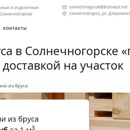
solnechnogorsk@kronvest.net
ьные и отделочные
Солнечногорск, ул. Дзержинск
 Солнечногорске
КОНТАКТЫ
уса в Солнечногорске
«
 доставкой на участок
ани из бруса
и из бруса
3
уб
за 1 м