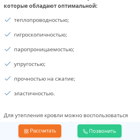
которые обладают оптимальной:
теплопроводностью;
гигроскопичностью;
паропроницаемостью;
упругостью;
прочностью на сжатие;
эластичностью.
Для утепления кровли можно воспользоваться
минеральной и каменной ватой, сыпучими
Позвонить
Рассчитать
материалами, пеноплэксом или пенопластом.