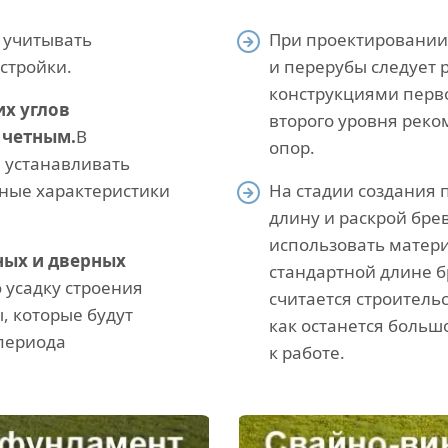
 учитывать
При проектировании
стройки.
и перерубы следует 
конструкциями перво
х углов
второго уровня реко
 четным.
В
опор.
 устанавливать
нные характеристики
На стадии создания 
длину и раскрой бре
использовать матери
ных и дверных
стандартной длине 
 усадку строения
считается строительс
, которые будут
как останется больш
 периода
к работе.