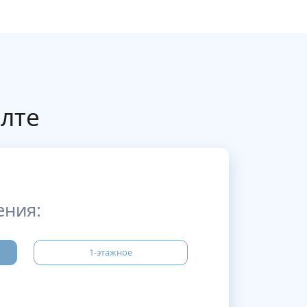
Ялте
ения:
1-этажное