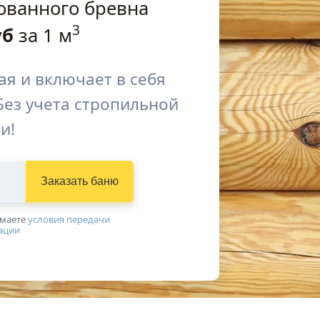
ованного бревна
3
уб
за 1 м
я и включает в себя
Без учета стропильной
и!
Заказать баню
имаетe
условия передачи
ации