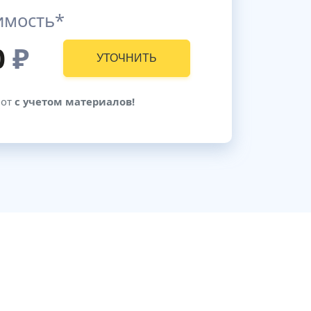
имость*
0
₽
УТОЧНИТЬ
бот
с учетом материалов!