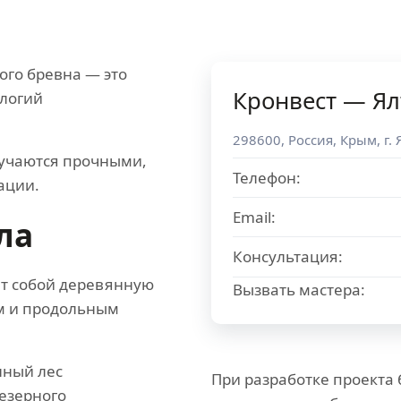
ого бревна — это
Кронвест — Ял
ологий
298600
,
Россия
,
Крым
, г.
лучаются прочными,
Телефон:
ации.
Email:
ла
Консультация:
т собой деревянную
Вызвать мастера:
ем и продольным
нный лес
При разработке проекта
езерного