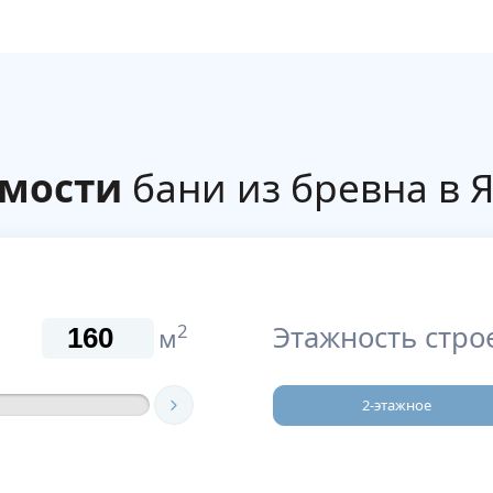
имости
бани из бревна в 
Этажность стро
2
м
2-этажное