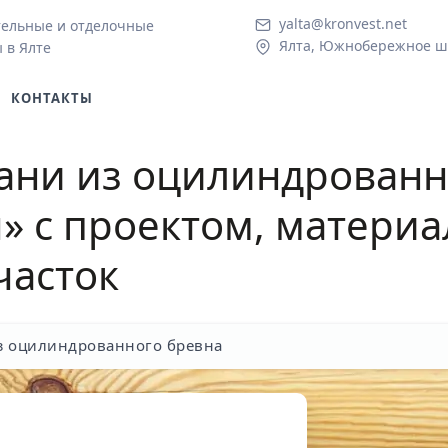
yalta@kronvest.net
тельные и отделочные
Ялта, Южнобережное ш.
 в Ялте
КОНТАКТЫ
ани из оцилинд
ро
ванн
» с проектом, матери
часток
з оцилиндрованного бревна