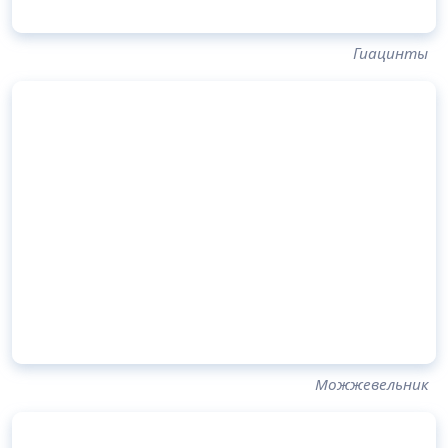
Гиацинты
Можжевельник