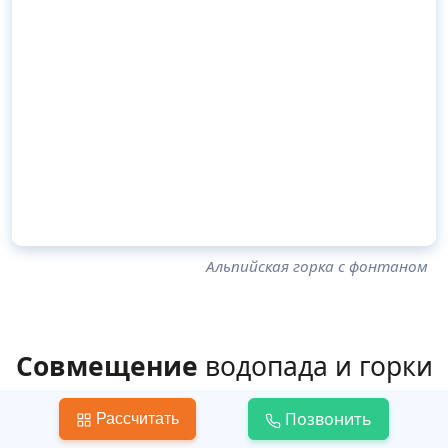
Альпийская горка с фонтаном
Совмещение
водопада и горки
Позвонить
Очень эффектно смотрится в саду альпийская
Рассчитать
горка с водопадом. Тандем камней, воды