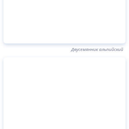
Двусемянник альпийский