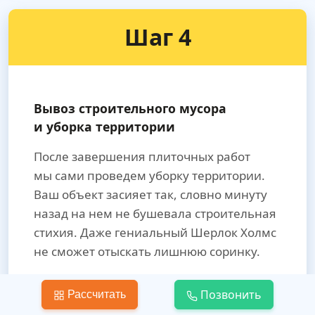
Шаг 4
Вывоз строительного мусора
и уборка территории
После завершения плиточных работ
мы сами проведем уборку территории.
Ваш объект засияет так, словно минуту
назад на нем не бушевала строительная
стихия. Даже гениальный Шерлок Холмс
не сможет отыскать лишнюю соринку.
Вам не придется тратить силы
Позвонить
Рассчитать
и деньги на вывоз мусора. Мы все