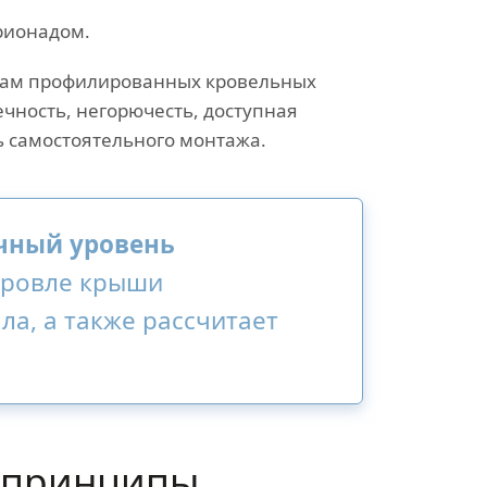
рионадом.
вам профилированных кровельных
ечность, негорючесть, доступная
ь самостоятельного монтажа.
чный уровень
кровле крыши
а, а также рассчитает
 принципы