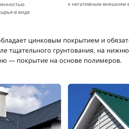
к негативным внешним 
обенностью
сырья в виде
н обладает цинковым покрытием и обяз
ле тщательного грунтования, на нижню
нюю — покрытие на основе полимеров.