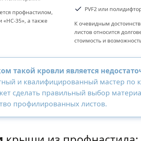
PVF2 или полидифто
яется профнастилом,
 «НС-35», а также
К очевидным достоинст
листов относится долгов
стоимость и возможност
ом такой кровли является недостато
ный и квалифицированный мастер по 
ет сделать правильный выбор материал
тво профилированных листов.
и
крыши из профнастила: