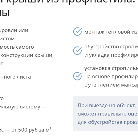
ны
 кровли или
монтаж тепловой изо
истом
обустройство строп
мость самого
и укладка профилиро
 конструкции крыши,
т:
установка стропиль
на основе профилир
нного листа
с утеплением мансар
го
При выезде на объект,
ильную систему —
сможет правильно оце
для обустройства кров
 — от 500 руб за м²;