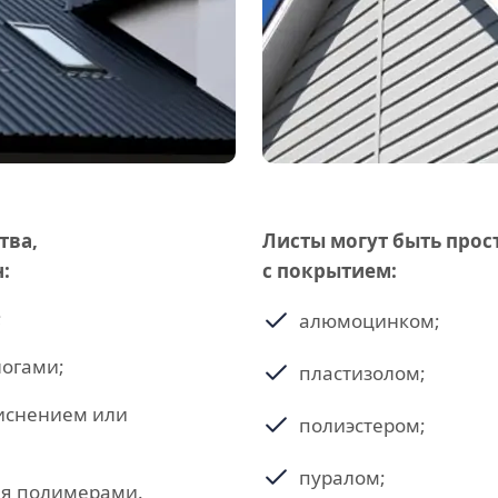
тва,
Листы могут быть про
:
с покрытием:
;
алюмоцинком;
огами;
пластизолом;
иснением или
полиэстером;
пуралом;
ия полимерами.