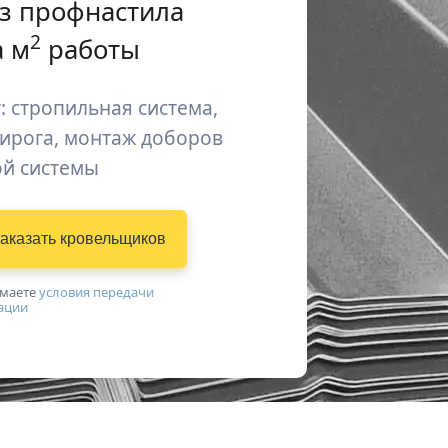
з профнастила
2
 м
работы
: стропильная система,
пирога, монтаж доборов
ой системы
аказать
кровельщиков
имаетe
условия передачи
ации