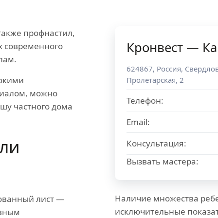
акже профнастил,
Кронвест — К
х современного
лам.
624867
,
Россия
,
Свердлов
окими
Пролетарская, 2
риалом, можно
Телефон:
ышу частного дома
Email:
ли
Консультация:
Вызвать мастера:
Наличие множества ребе
ованный лист —
исключительные показат
овным