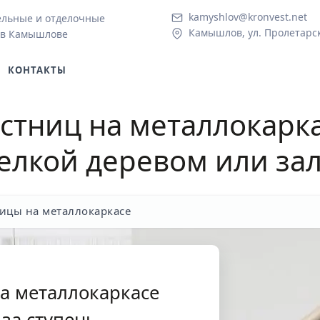
kamyshlov@kronvest.net
ельные и отделочные
Камышлов, ул. Пролетарск
 в Камышлове
КОНТАКТЫ
стниц на металлокарк
делкой деревом или за
ицы на металлокаркасе
а металлокаркасе
за ступень