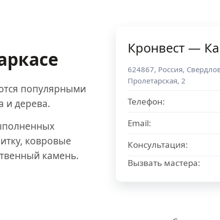
Кронвест — К
аркасе
624867
,
Россия
,
Свердлов
Пролетарская, 2
аются популярными
Телефон:
а и дерева.
Email:
выполненных
литку, ковровые
Консультация:
ственный камень.
Вызвать мастера: