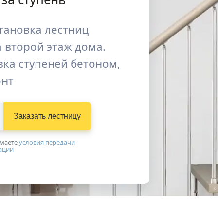
тановка лестниц
 второй этаж дома.
ка ступеней бетоном,
онт
Заказать лестницу
имаетe
условия передачи
ации