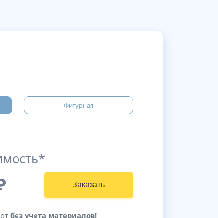
Фигурная
имость*
₽
Заказать
бот
без учета материалов!