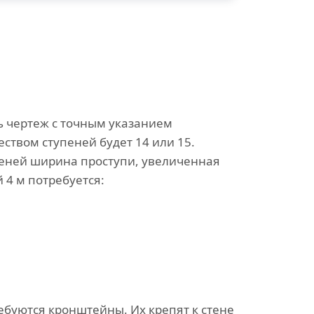
ь чертеж с точным указанием
ством ступеней будет 14 или 15.
упеней ширина проступи, увеличенная
й 4 м потребуется:
ебуются кронштейны. Их крепят к стене