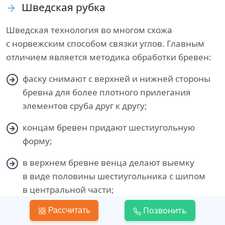
Шведская рубка
Шведская технология во многом схожа
с норвежским способом связки углов. Главным
отличием является методика обработки бревен:
фаску снимают с верхней и нижней стороны
бревна для более плотного прилегания
элементов сруба друг к другу;
концам бревен придают шестиугольную
форму;
в верхнем бревне венца делают выемку
в виде половины шестиугольника с шипом
в центральной части;
Позвонить
Рассчитать
в нижнем бревне оставляют паз для шипа.