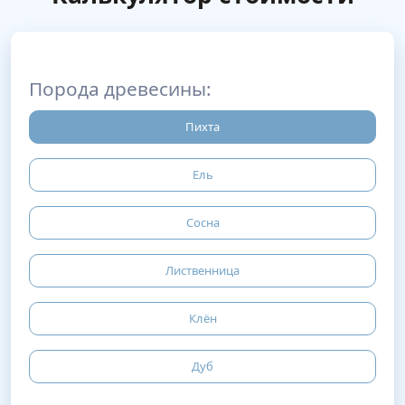
Порода древесины:
Пихта
Ель
Сосна
Лиственница
Клён
Дуб