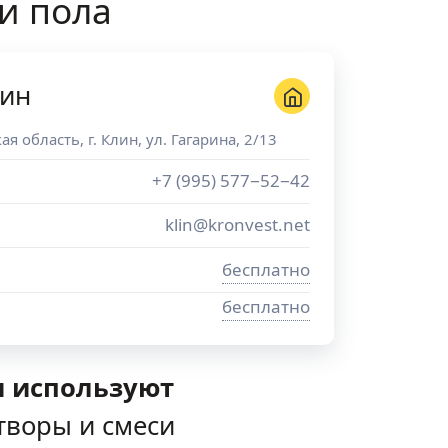
и пола
лин
ая область
, г.
Клин
,
ул. Гагарина, 2/13
+7 (995) 577−52−42
klin@kronvest.net
бесплатно
бесплатно
и используют
творы и смеси