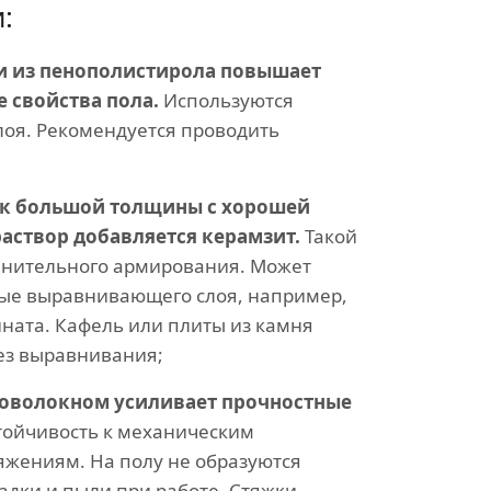
:
 из пенополистирола повышает
 свойства пола.
Используются
слоя. Рекомендуется проводить
ек большой толщины с хорошей
аствор добавляется керамзит.
Такой
олнительного армирования. Может
тые выравнивающего слоя, например,
ната. Кафель или плиты из камня
ез выравнивания;
оволокном усиливает прочностные
стойчивость к механическим
яжениям. На полу не образуются
дки и пыли при работе. Стяжки