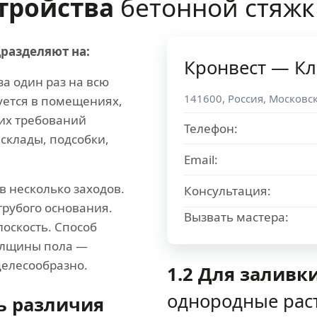
стройства
бетонной стяжк
разделяют на:
Кронвест — К
за один раз на всю
141600
,
Россия
,
Московск
уется в помещениях,
их требований
Телефон:
 склады, подсобки,
Email:
в несколько заходов.
Консультация:
грубого основания.
Вызвать мастера:
лоскость. Способ
толщины пола —
елесообразно.
1.2 Для заливк
однородные рас
ь различия