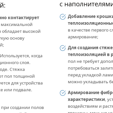
с наполнителями
й:
Добавление крошки
нно контактирует
теплоизоляционные
я максимальной
в качестве первого 
ы обладает высокой
армирование;
ухую основу
й;
Для создания стяж
теплоизоляцией в р
Используется, когда
пол не требует доп
ционного слоя.
потребоваться зали
оде. Стяжка
перед укладкой лами
ают пол толщиной
можно укладывать б
ется для устройства
же или подвале.
Армирование фибр
характеристики
, у
воздействиям и раст
при создании полов
трещины, меньше уса