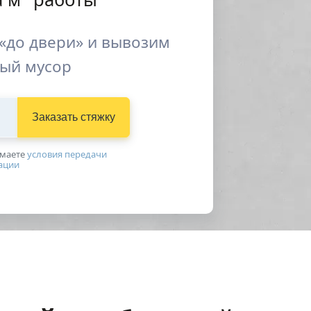
«до двери» и вывозим
ый мусор
Заказать стяжку
имаетe
условия передачи
ации