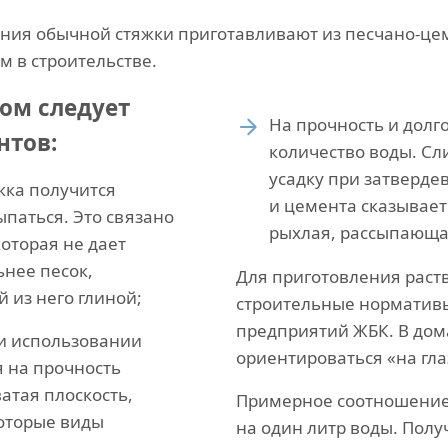
ания обычной стяжки приготавливают из песчано-цем
 в строительстве.
ром следует
На прочность и долг
нтов:
количество воды. С
усадку при затверде
жка получится
и цемента сказывает
ыпаться. Это связано
рыхлая, рассыпающа
оторая не дает
нее песок,
Для приготовления раст
 из него глиной;
строительные норматив
предприятий ЖБК. В дом
ри использовании
ориентироваться «на гла
я на прочность
атая плоскость,
Примерное соотношение 
которые виды
на один литр воды. Полу