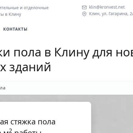
klin@kronvest.net
ительные и отделочные
Клин, ул. Гагарина, 2
ты в Клину
КОНТАКТЫ
ки пола в Клину
для но
х зданий
ола
ая стяжка пола
2
 м
работы