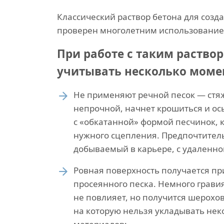
Классический раствор бетона для созд
проверен многолетним использованием
При работе с таким раство
учитывать несколько моме
Не применяют речной песок — стя
непрочной, начнет крошиться и ос
с «обкатанной» формой песчинок, к
нужного сцепления. Предпочтитель
добываемый в карьере, с удаленной
Ровная поверхность получается п
просеянного песка. Немного грави
не повлияет, но получится шерохов
на которую нельзя укладывать не