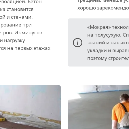
изоляцией. Бетон
хорошо зарекомендов
ка становится
ой и стенами.
ирование при
«Мокрая» технол
тров. Из минусов
на полусухую. С
и нагрузку
знаний и навыко
ся на первых этажах
укладки и вырав
поэтому строите