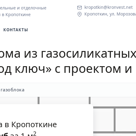
kropotkin@kronvest.net
ельные и отделочные
Кропоткин, ул. Морозова
 в Кропоткине
КОНТАКТЫ
ома из газосиликатных
од ключ» с проектом и
 газоблока
а в Кропоткине
2
уб
за 1 м