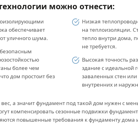
технологии можно отнести:
укоизолирующими
Низкая теплопроводн
лока обеспечивает
на теплоизоляции. С
от уличного шума.
тепло внутри дома, 
не требуется.
 безопасным
розостойкостью
Высокая точность ра
таны более чем
здание с идеальной г
 что дом простоит без
заваленных стен или 
внутренних и наружн
ес, а значит фундамент под такой дом нужен с мен
смогут компенсировать сезонные подвижки фундамент
вляются повышенные требования к фундаменту дома 