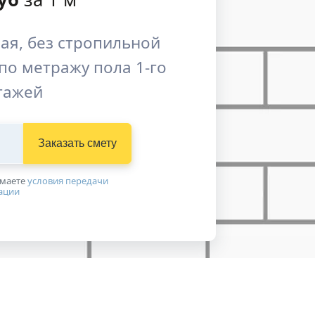
ая, без стропильной
по метражу пола 1-го
этажей
Заказать смету
имаетe
условия передачи
ации