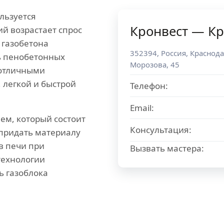
льзуется
Кронвест — К
ий возрастает спрос
 газобетона
352394
,
Россия
,
Краснода
ть пенобетонных
Морозова, 45
 отличными
 легкой и быстрой
Телефон:
Email:
ем, который состоит
Консультация:
 придать материалу
в печи при
Вызвать мастера:
технологии
ь газоблока