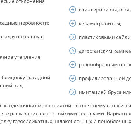
ческие отклонения
клинкерной отделоч
асадные неровности;
керамогранитом;
асад и цокольную
пластиковыми сайди
дагестанским камне
ечное утепление
разнообразным по фо
облицовку фасадной
профилированной до
шний вид.
имитацией бруса или
ных отделочных мероприятий по-прежнему относитс
е окрашивание влагостойкими составами. Вариант 
елку газосиликатных, шлакоблочных и пеноблочных 