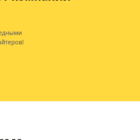
редными
айтеров!