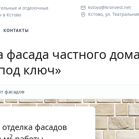
kstovo@kronvest.net
тельные и отделочные
Кстово, ул. Театральная
 в Кстово
КОНТАКТЫ
а фасада частного дома
под ключ»
т фасадов
 отделка фасадов
2
 м
работы