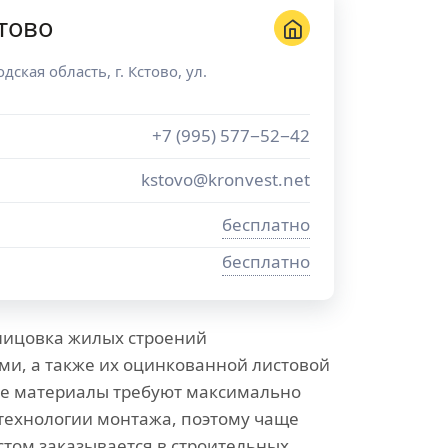
тово
дская область
, г.
Кстово
,
ул.
+7 (995) 577−52−42
kstovo@kronvest.net
бесплатно
бесплатно
лицовка жилых строений
и, а также их оцинкованной листовой
ые материалы требуют максимально
технологии монтажа, поэтому чаще
стом заказывается в строительных