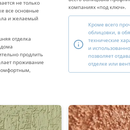
вается не только
компаниях «под ключ».
же все основные
ала и желаемый
Кроме всего про
облицовки, в об
няя отделка
технические хар
 дома
и использованно
ительно продлить
позволяет отдав
делает проживание
отделке или вен
 комфортным,