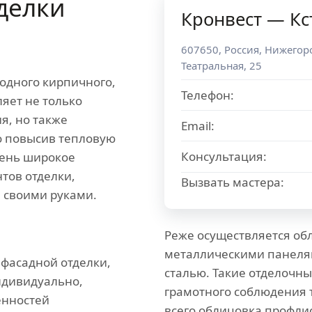
делки
Кронвест — Кс
607650
,
Россия
,
Нижегоро
Театральная, 25
родного кирпичного,
Телефон:
яет не только
я, но также
Email:
о повысив тепловую
Консультация:
день широкое
тов отделки,
Вызвать мастера:
 своими руками.
Реже осуществляется об
металлическими панелям
 фасадной отделки,
сталью. Такие отделочн
ндивидуально,
грамотного соблюдения 
енностей
всего облицовка профли