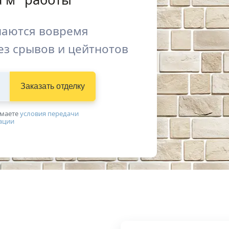
наются вовремя
ез срывов и цейтнотов
Заказать
отделку
имаетe
условия передачи
ации