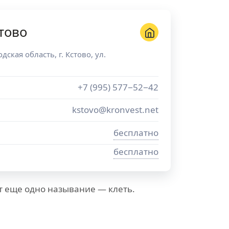
тово
дская область
, г.
Кстово
,
ул.
+7 (995) 577−52−42
kstovo@kronvest.net
бесплатно
бесплатно
т еще одно называние — клеть.