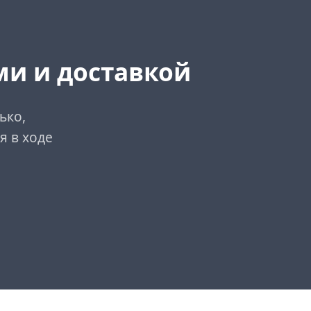
ми и доставкой
ько,
я в ходе