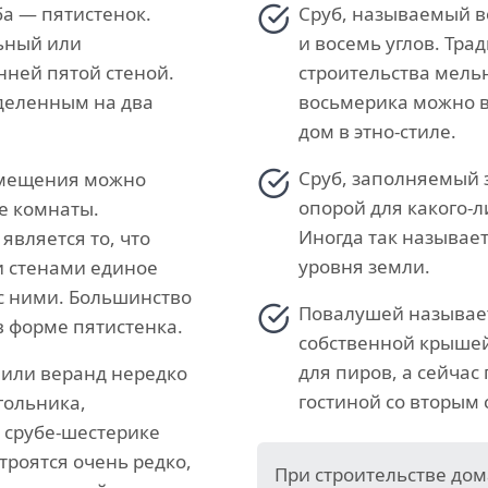
а — пятистенок.
Сруб, называемый в
ьный или
и восемь углов. Тра
нней пятой стеной.
строительства мель
зделенным на два
восьмерика можно в
дом в этно-стиле.
Сруб, заполняемый
помещения можно
опорой для какого-л
е комнаты.
Иногда так называет
является то, что
уровня земли.
и стенами единое
с ними. Большинство
Повалушей называет
 форме пятистенка.
собственной крышей
для пиров, а сейчас
с или веранд нередко
гостиной со вторым 
гольника,
 срубе-шестерике
троятся очень редко,
При строительстве до