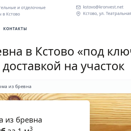
kstovo@kronvest.net
тельные и отделочные
Кстово, ул. Театральная
 в Кстово
КОНТАКТЫ
евна в Кстово
«под клю
 доставкой на участок
ома из бревна
а из бревна
3
уб
за 1 м