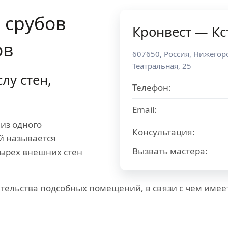
ы
срубов
Кронвест — Кс
ов
607650
,
Россия
,
Нижегоро
Театральная, 25
лу стен,
Телефон:
Email:
 из одного
Консультация:
й называется
Вызвать мастера:
етырех внешних стен
тельства подсобных помещений, в связи с чем имее