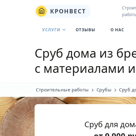
Строи
КРОНВЕСТ
работы
УСЛУГИ
ОТЗЫВЫ
О НАС
Сруб дома из бр
с материалами и
Строительные работы
Срубы
Сруб д
Сруб для дом
от
9 900
р