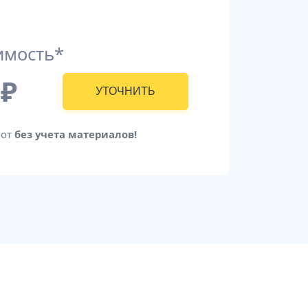
имость*
₽
УТОЧНИТЬ
бот
без учета материалов!