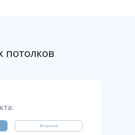
х потолков
кта:
Вторичка