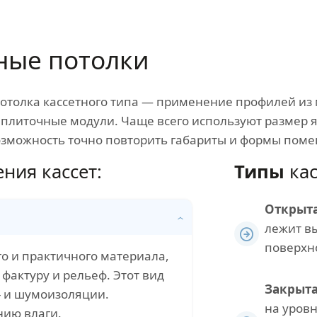
ные потолки
потолка кассетного типа — применение профилей из 
плиточные модули. Чаще всего используют размер яч
зможность точно повторить габариты и формы пом
ния кассет:
Типы
кас
Открыт
лежит в
поверхн
го и практичного материала,
фактуру и рельеф. Этот вид
Закрыт
- и шумоизоляции.
на уров
нию влаги.