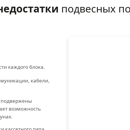
недостатки
подвесных по
ти каждого блока.
ммуникации, кабели,
е подвержены
дает возможность
унах.
и кассетного типа