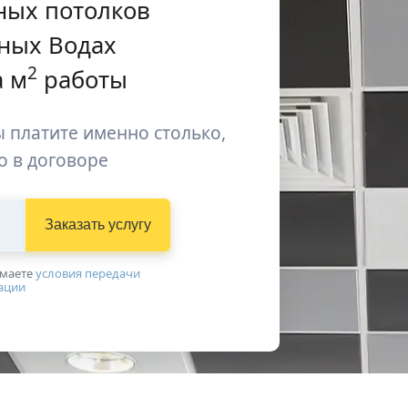
ных потолков
ных Водах
2
 м
работы
 платите именно столько,
о в договоре
Заказать услугу
имаетe
условия передачи
ации