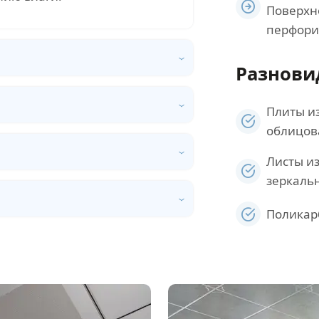
Поверхн
перфори
Разнови
Плиты и
облицов
Листы и
зеркаль
Поликар