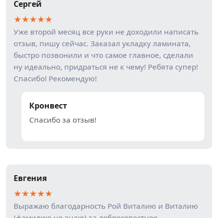
Сергей
★
★
★
★
★
Уже второй месяц все руки не доходили написать
отзыв, пишу сейчас. Заказал укладку ламината,
быстро позвонили и что самое главное, сделали
ну идеально, придраться не к чему! Ребята супер!
Спасибо! Рекомендую!
Кронвест
Спасибо за отзыв!
Евгения
★
★
★
★
★
Выражаю благодарность Рой Виталию и Виталию
(фамилию не знаю) за добросовестное