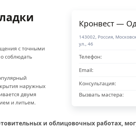
кладки
Кронвест — О
и
143002
,
Россия
,
Московск
ул., 46
ощения с точными
о соблюдать
Телефон:
Email:
популярный
Консультация:
окрытия наружных
ивается двумя
Вызвать мастера:
ием и литьем.
товительных и облицовочных работах, мог