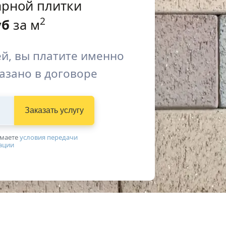
арной плитки
2
уб
за м
й, вы платите именно
казано в договоре
Заказать услугу
имаетe
условия передачи
ации