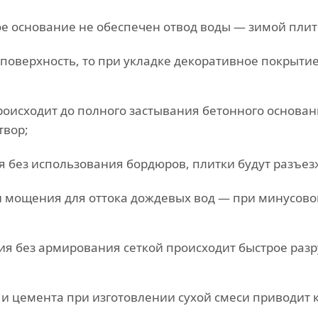
е основание не обеспечен отвод воды — зимой плит
 поверхность, то при укладке декоративное покрыти
роисходит до полного застывания бетонного основани
твор;
 без использования бордюров, плитки будут разъез
н мощения для оттока дождевых вод — при минусово
ния без армирования сеткой происходит быстрое ра
и цемента при изготовлении сухой смеси приводит