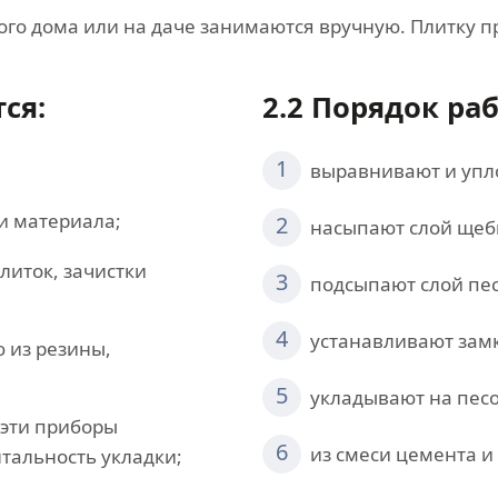
ого дома или на даче занимаются вручную. Плитку п
ся:
2.2 Порядок ра
1
выравнивают и упло
и материала;
2
насыпают слой щебн
литок, зачистки
3
подсыпают слой пес
4
устанавливают зам
 из резины,
5
укладывают на пес
 эти приборы
6
из смеси цемента и
тальность укладки;