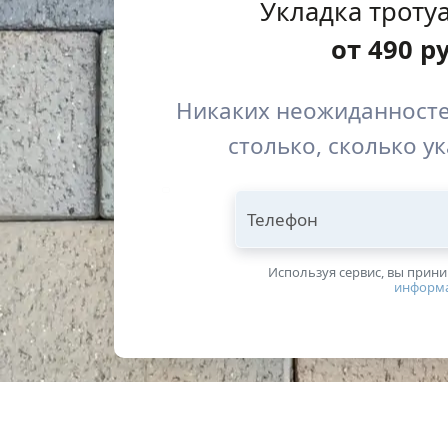
Укладка троту
от
490
р
Никаких неожиданносте
столько, сколько у
Телефон
Используя сервис, вы прин
информ