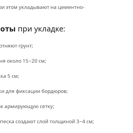
ри этом укладывают на цементно-
боты
при укладке:
тняют грунт;
я около 15−20 см;
ка 5 см;
ки для фиксации бордюров;
ок армирующую сетку;
 песка создают слой толщиной 3−4 см;