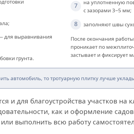
одготовки
на уплотненную по
7
с зазорами 3−5 мм;
ала;
8
заполняют швы сух
 — для выравнивания
После окончания работы
проникает по межплиточ
застывает и фиксирует м
бовки грунта.
вить автомобиль, то тротуарную плитку лучше уклад
ся и для благоустройства участков на 
едовательности, как и оформление садо
 или выполнить всю работу самостояте