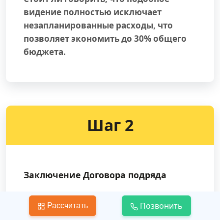
видение полностью исключает
незапланированные расходы, что
позволяет экономить до 30% общего
бюджета.
Шаг 2
Заключение Договора подряда
Договор — это, в первую очередь,
Позвонить
Рассчитать
гарантия. Наша гарантия выделяет нас