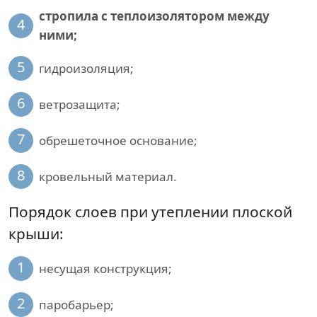
стропила с теплоизолятором между
4
ними;
5
гидроизоляция;
6
ветрозащита;
7
обрешеточное основание;
8
кровельный материал.
Порядок слоев при утеплении плоской
крыши:
1
несущая конструкция;
2
паробарьер;