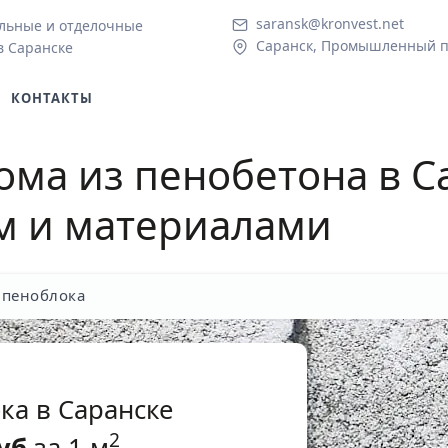
saransk@kronvest.net
льные и отделочные
Саранск, Промышленный пр
в Саранске
КОНТАКТЫ
ома из пенобетона в С
м и материалами
 пеноблока
ка в Саранске
2
уб
за 1 м