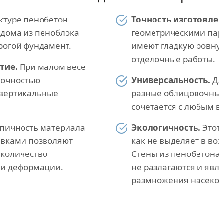
ктуре пенобетон
Точность изготовле
 дома из пеноблока
геометрическими па
рогой фундамент.
имеют гладкую ровну
отделочные работы.
тие.
При малом весе
рочностью
Универсальность.
Д
 вертикальные
разные облицовочны
сочетается с любым 
пичность материала
Экологичность.
Этот
авками позволяют
как не выделяет в в
количество
Стены из пенобетон
 и деформации.
не разлагаются и яв
размножения насеко