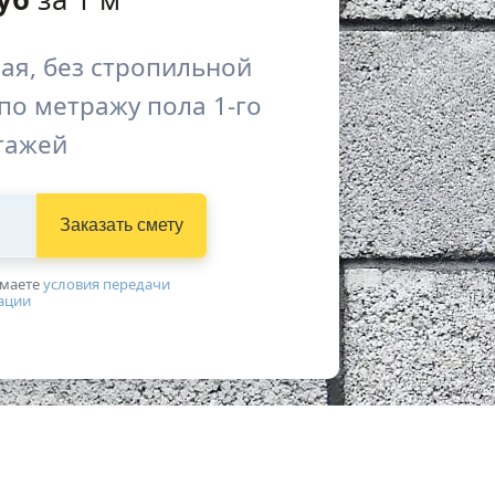
ая, без стропильной
по метражу пола 1-го
этажей
Заказать смету
имаетe
условия передачи
ации