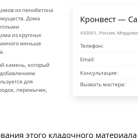
домов из пенобетона
Кронвест — Са
имуществ. Дома
теплыми
430001
,
Россия
,
Мордови
дома из крупных
 намного меньше
Телефон:
а.
Email:
й камень, который
Консультация:
с добавлением
льзуется для
Вызвать мастера:
родок, перемычек,
ования этого кладочного материала