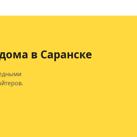
дома в Саранске
редными
айтеров.