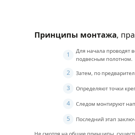
Принципы монтажа
, пр
Для начала проводят 
1
подвесным полотном.
2
Затем, по предварител
3
Определяют точки кре
4
Следом монтируют на
5
Последний этап заключ
Не смотря на общие принципы, существ