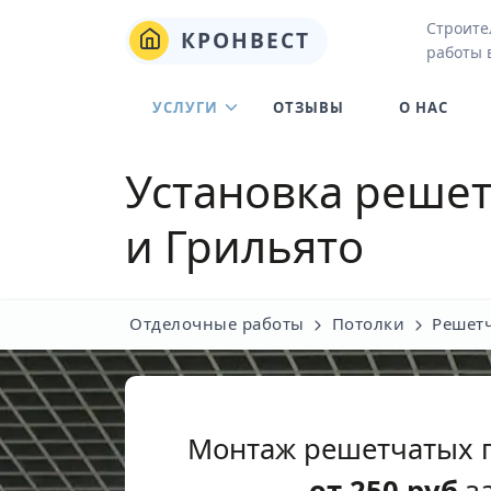
Строите
КРОНВЕСТ
работы 
УСЛУГИ
ОТЗЫВЫ
О НАС
Установка решет
и Грильято
Отделочные работы
Потолки
Решет
Монтаж решетчатых п
от
250
руб
за