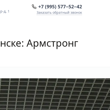
+7 (995) 577−52−42
-д, 1
Заказать обратный звонок
нске: Армстронг