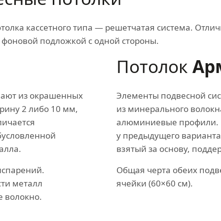
толка кассетного типа — решетчатая система. Отлич
 фоновой подложкой с одной стороны.
Потолок
Ар
вают из окрашенных
Элементы подвесной сис
ину 2 либо 10 мм,
из минерального волокна
личается
алюминиевые профили. 
бусловленной
у предыдущего варианта
алла.
взятый за основу, подде
испарений.
Общая черта обеих подв
сти металл
ячейки (60×60 см).
 волокно.