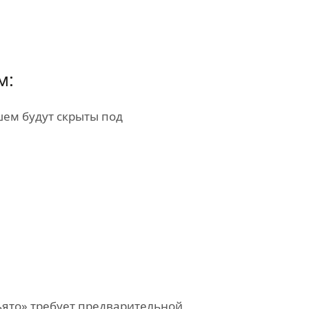
м:
ем будут скрыты под
ьято» требует предварительной