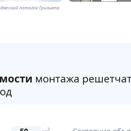
одвесной потолок Грильято
имости
монтажа решетчат
год
2