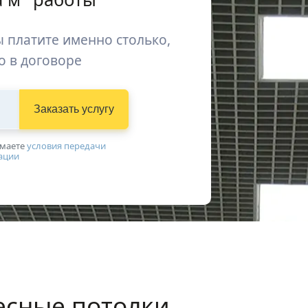
 платите именно столько,
о в договоре
Заказать услугу
имаетe
условия передачи
ации
сные потолки