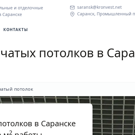
saransk@kronvest.net
льные и отделочные
Саранск, Промышленный пр
в Саранске
КОНТАКТЫ
чатых потолков
в Сара
чатый потолок
отолков в Саранске
2
 м
работы