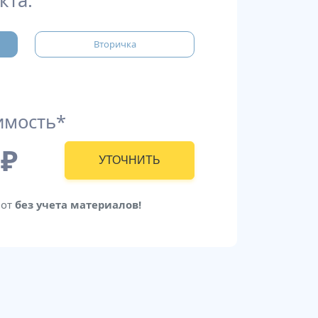
кта:
Вторичка
имость*
₽
УТОЧНИТЬ
бот
без учета материалов!