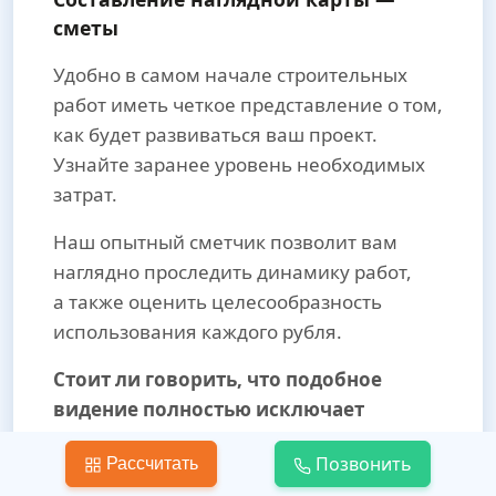
сметы
Удобно в самом начале строительных
работ иметь четкое представление о том,
как будет развиваться ваш проект.
Узнайте заранее уровень необходимых
затрат.
Наш опытный сметчик позволит вам
наглядно проследить динамику работ,
а также оценить целесообразность
использования каждого рубля.
Стоит ли говорить, что подобное
видение полностью исключает
незапланированные расходы, что
Позвонить
Рассчитать
позволяет экономить до 30% общего