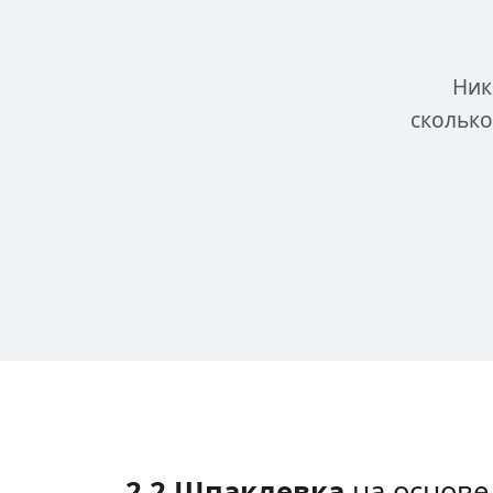
Ник
сколько
2.2 Шпаклевка
на основе