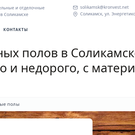
solikamsk@kronvest.net
ельные и отделочные
Соликамск, ул. Энергетико
 в Соликамске
КОНТАКТЫ
ных полов в Соликамск
 и недорого, с матер
ые полы