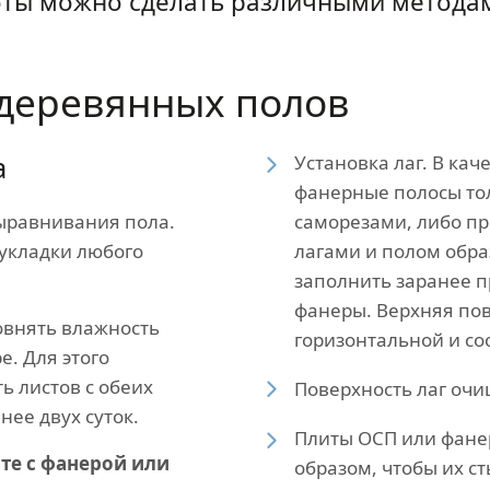
оты можно сделать различными метода
деревянных полов
а
Установка лаг. В кач
фанерные полосы то
ыравнивания пола.
саморезами, либо пр
 укладки любого
лагами и полом обра
заполнить заранее 
фанеры. Верхняя пов
овнять влажность
горизонтальной и со
е. Для этого
ь листов с обеих
Поверхность лаг очи
нее двух суток.
Плиты ОСП или фане
те с фанерой или
образом, чтобы их ст