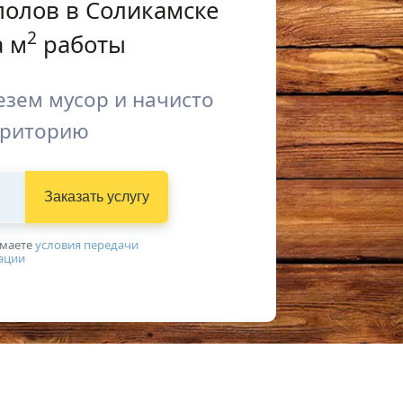
полов в Соликамске
2
 м
работы
зем мусор и начисто
рриторию
Заказать услугу
имаетe
условия передачи
ации