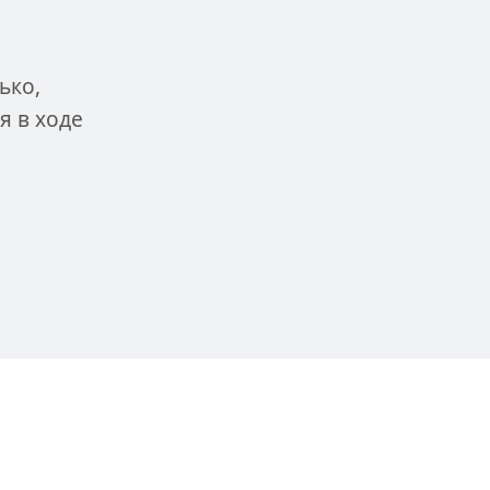
ько,
я в ходе