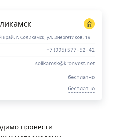
оликамск
й край
, г.
Соликамск
,
ул. Энергетиков, 19
+7 (995) 577−52−42
solikamsk@kronvest.net
бесплатно
бесплатно
одимо провести