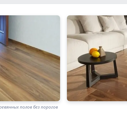
евянных полов без порогов