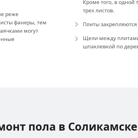
Кроме того, в одной
трех листов.
не реже
 листы фанеры, тем
Плиты закрепляются
Маячками могут
Щели между плитами
енные
шпаклевкой по дерев
монт пола в Соликамске