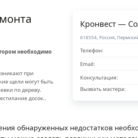
монта
Кронвест — С
618554
,
Россия
,
Пермски
Телефон:
отором необходимо
Email:
зникают при
Консультация:
кие щели могут быть
Вызвать мастера:
вки по дереву.
естилание досок..
нения обнаруженных недостатков необх