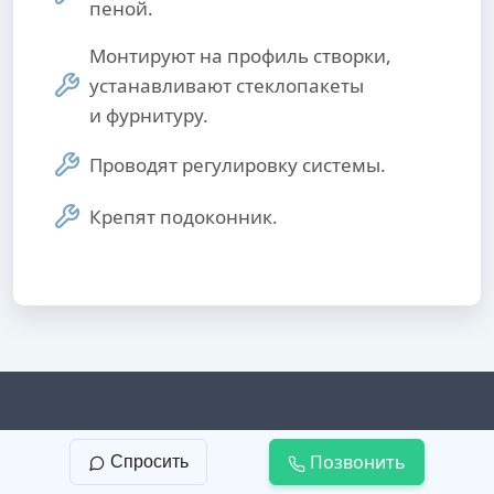
пеной.
Монтируют на профиль створки,
устанавливают стеклопакеты
и фурнитуру.
Проводят регулировку системы.
Крепят подоконник.
Остекление балкона в СПб
Позвонить
Спросить