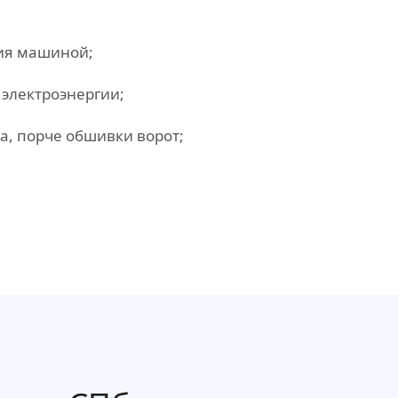
ния машиной;
 электроэнергии;
а, порче обшивки ворот;