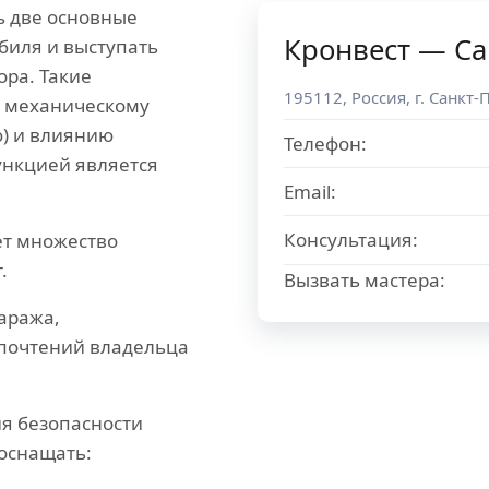
ь две основные
Кронвест — Са
биля и выступать
ора. Такие
195112
,
Россия
, г.
Санкт-
 механическому
) и влиянию
Телефон:
ункцией является
Email:
Консультация:
ет множество
.
Вызвать мастера:
гаража,
дпочтений владельца
я безопасности
оснащать: