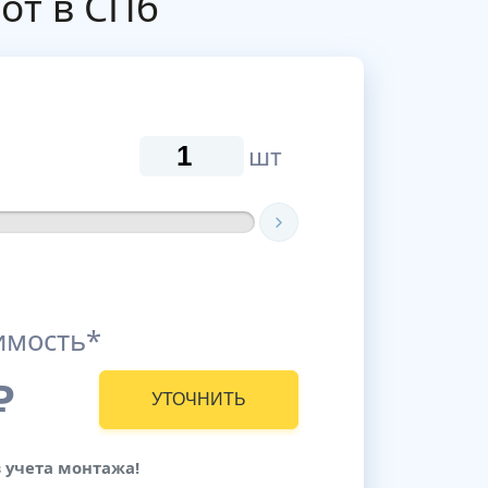
от в СПб
шт
имость*
₽
УТОЧНИТЬ
з учета монтажа!