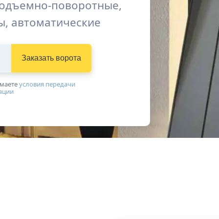
подъемно-поворотные,
ы, автоматические
Заказать ворота
имаетe
условия передачи
ации