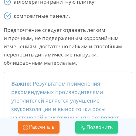
агломератно-гранитную плитку;
композитные панели.
Предпочтение следует отдавать легким
и прочным, не подверженным коррозийным
изменениям, достаточно гибким и способным
переносить динамические нагрузки,
облицовочным материалам.
Важно:
Результатом применения
рекомендуемых производителями
утеплителей является улучшение
звукоизоляции и вынос точки росы
из стеновой конструкции, что позволяет
продлить срок беспроблемной
Позвонить
Рассчитать
эксплуатации частного загородного дома.