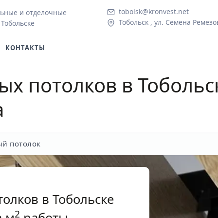
tobolsk@kronvest.net
ьные и отделочные
Тобольск , ул. Семена Ремезо
 Тобольске
КОНТАКТЫ
ых потолков
в Тобольс
а
ый потолок
олков в Тобольске
2
 м
работы