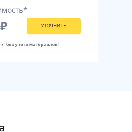
имость*
₽
УТОЧНИТЬ
бот
без учета материалов!
а