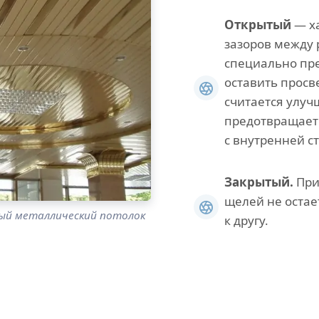
Открытый
— х
зазоров между 
специально пр
оставить просв
считается улуч
предотвращает 
с внутренней с
Закрытый.
При
щелей не остае
ый металлический потолок
к другу.