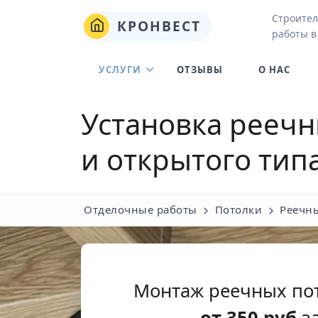
Строител
КРОНВЕСТ
работы в
УСЛУГИ
ОТЗЫВЫ
О НАС
Установка реечн
и открытого тип
Отделочные работы
Потолки
Реечн
Монтаж реечных пот
от
350
руб
за