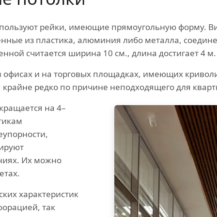
спользуют рейки, имеющие прямоугольную форму. Ви
енные из пластика, алюминия либо металла, соеди
нной считается ширина 10 см., длина достигает 4 м.
 в офисах и на торговых площадках, имеющих криво
крайне редко по причине неподходящего для кварт
кращается на 4–
тикам
еупорности,
тируют
иях. Их можно
етах.
ских характеристик
форацией, так