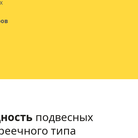
х
ров
ность
подвесных
реечного типа