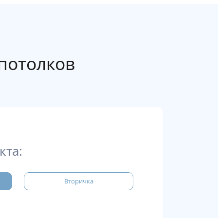
потолков
кта:
Вторичка