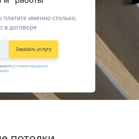
 платите именно столько,
о в договоре
Заказать услугу
имаетe
условия передачи
ации
е потолки