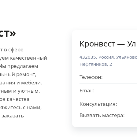
ст»
Кронвест — Ул
т в сфере
432035
,
Россия
,
Ульяновс
руем качественный
Нефтяников, 2
 Мы предлагаем
льный ремонт,
Телефон:
вания и мебели.
Email:
тным и уютным.
ов качества
Консультация:
яжитесь с нами,
Вызвать мастера:
 заказать