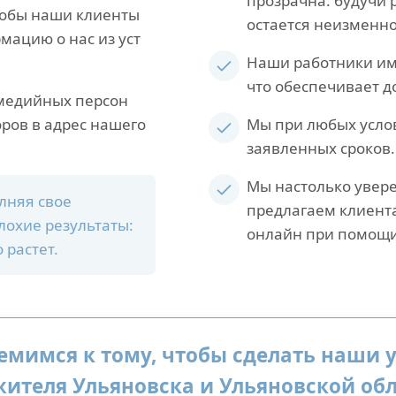
прозрачна: будучи 
тобы наши клиенты
остается неизменно
ацию о нас из уст
Наши работники им
что обеспечивает д
 медийных персон
ров в адрес нашего
Мы при любых усло
заявленных сроков.
Мы настолько увере
лняя свое
предлагаем клиент
лохие результаты:
онлайн при помощи
 растет.
емимся к тому, чтобы сделать наши 
ителя Ульяновска и Ульяновской обл