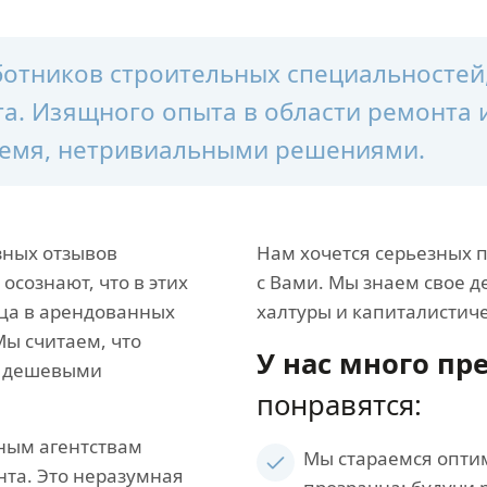
аботников строительных специальносте
а. Изящного опыта в области ремонта 
время, нетривиальными решениями.
зных отзывов
Нам хочется серьезных 
 осознают, что в этих
с Вами. Мы знаем свое д
ица в арендованных
халтуры и капиталистиче
Мы считаем, что
У нас много п
ь дешевыми
понравятся:
ным агентствам
Мы стараемся опти
нта. Это неразумная