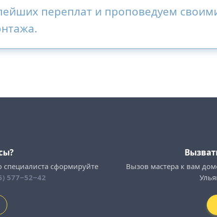
лейших переплат и проповедуем своим
онтажа.
сы?
Вызват
о специалиста сформируйте
Вызов мастера к вам дом
5) 577−52−42
Улья