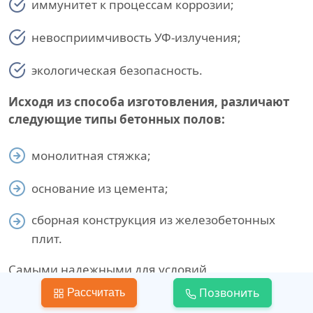
иммунитет к процессам коррозии;
невосприимчивость УФ-излучения;
экологическая безопасность.
Исходя из способа изготовления, различают
следующие типы бетонных полов:
монолитная стяжка;
основание из цемента;
сборная конструкция из железобетонных
плит.
Самыми надежными для условий
промышленности считаются полы из бетонных
Позвонить
Рассчитать
плит. Однако из-за удобства монтажа,