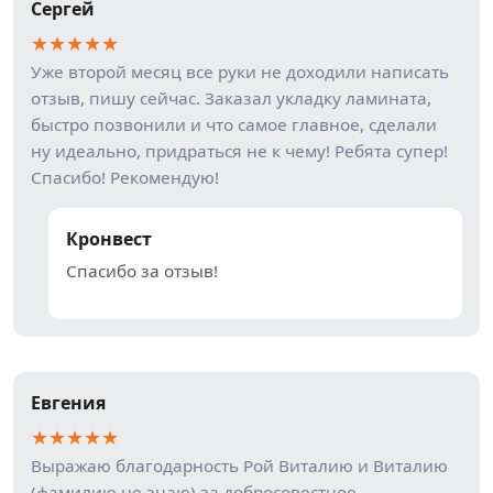
Сергей
★
★
★
★
★
Уже второй месяц все руки не доходили написать
отзыв, пишу сейчас. Заказал укладку ламината,
быстро позвонили и что самое главное, сделали
ну идеально, придраться не к чему! Ребята супер!
Спасибо! Рекомендую!
Кронвест
Спасибо за отзыв!
Евгения
★
★
★
★
★
Выражаю благодарность Рой Виталию и Виталию
(фамилию не знаю) за добросовестное