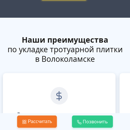
Наши преимущества
по укладке тротуарной плитки
в Волоколамске
Вы платите только за то, что вам
нравится
Позвонить
Рассчитать
Никакой предоплаты! Расплачивайтесь
В