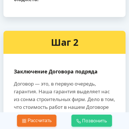
Шаг 2
Заключение Договора подряда
Договор — это, в первую очередь,
гарантия. Наша гарантия выделяет нас
из сонма строительных фирм. Дело в том,
что стоимость работ в нашем Договоре
фиксированная. Она не изменится
Позвонить
Рассчитать
внезапно в ходе работ.