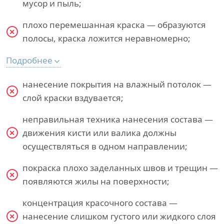
мусор и пыль;
плохо перемешанная краска — образуются
полосы, краска ложится неравномерно;
Подробнее
нанесение покрытия на влажный потолок —
слой краски вздувается;
неправильная техника нанесения состава —
движения кисти или валика должны
осуществляться в одном направлении;
покраска плохо заделанных швов и трещин —
появляются жилы на поверхности;
концентрация красочного состава —
нанесение слишком густого или жидкого слоя