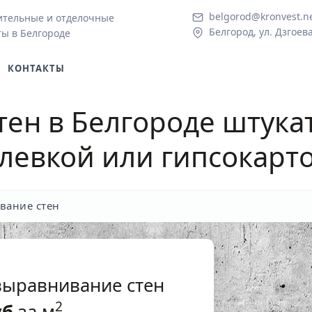
belgorod@kronvest.n
ительные и отделочные
Белгород, ул. Дзгоева
ты в Белгородe
КОНТАКТЫ
ен в Белгородe
штука
левкой или гипсокарт
вание стен
выравнивание стен
2
уб
за м