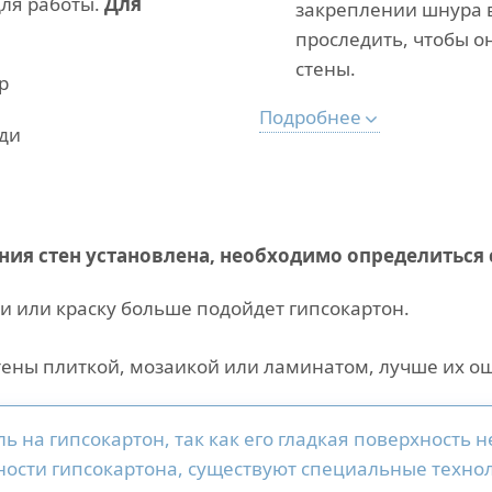
для работы.
Для
закреплении шнура 
проследить, чтобы о
стены.
р
Подробнее
ди
ения стен установлена, необходимо определиться
и или краску больше подойдет гипсокартон.
тены плиткой, мозаикой или ламинатом, лучше их ош
ь на гипсокартон, так как его гладкая поверхность 
нности гипсокартона, существуют специальные техн