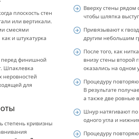
Вверху стены рядом 
когда плоскость стен
чтобы шляпка высту
тали или вертикали.
ми смесями
Привязывают к гвозд
 как и штукатурка
другим небольшим г
После того, как нитк
, перед финишной
внизу стены второй г
т. Шпаклевка
оказались на одном 
х неровностей
Процедуру повторяю
дходящей для
В результате получа
а также две ровные 
боты
Шнур натягивают по
одного угла и нижни
ть степень кривизны
равнивания
Процедуру повторяют