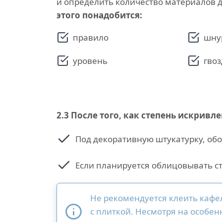
и определить количество материалов 
этого понадобится:
правило
шну
уровень
гвоз
2.3
После того, как степень искривл
Под декоративную штукатурку, обо
Если планируется облицовывать с
Не рекомендуется клеить кафел
с плиткой. Несмотря на особе