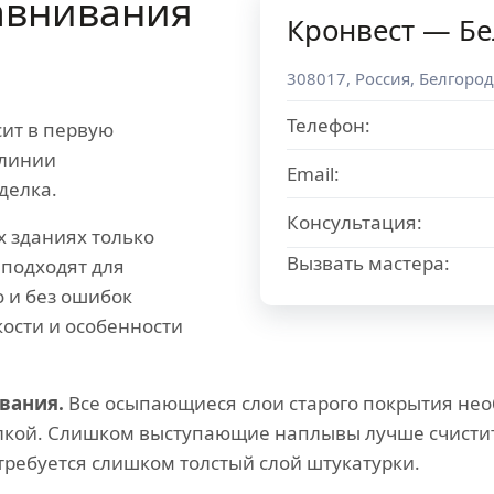
внивания
Кронвест — Бе
308017
,
Россия
,
Белгород
Телефон:
ит в первую
 линии
Email:
делка.
Консультация:
х зданиях только
Вызвать мастера:
 подходят для
 и без ошибок
кости и особенности
вания.
Все осыпающиеся слои старого покрытия нео
елкой. Слишком выступающие наплывы лучше счистить
ребуется слишком толстый слой штукатурки.