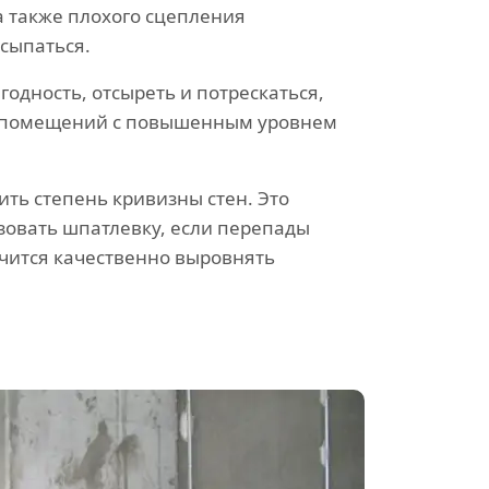
а также плохого сцепления
осыпаться.
одность, отсыреть и потрескаться,
ля помещений с повышенным уровнем
ть степень кривизны стен. Это
зовать шпатлевку, если перепады
учится качественно выровнять