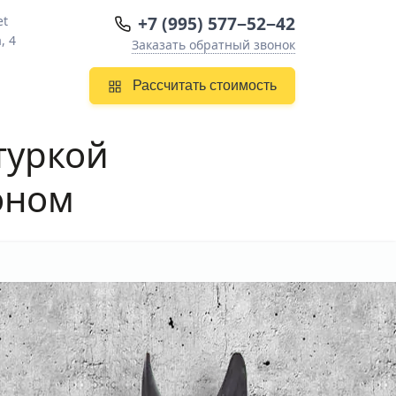
+7 (995) 577−52−42
et
, 4
Заказать обратный звонок
Рассчитать стоимость
туркой
оном