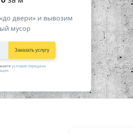
«до двери» и вывозим
ый мусор
Заказать услугу
имаетe
условия передачи
ации