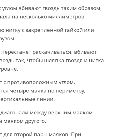
с углом вбивают гвоздь таким образом,
пала на несколько миллиметров.
ю нитку с закрепленной гайкой или
рузом.
а перестанет раскачиваться, вбивают
воздь так, чтобы шляпка гвоздя и нитка
уровне.
т с противоположным углом.
ется четыре маяка по периметру,
вертикальные линии.
 диагонали между верхним маяком
м маяком другого.
 для второй пары маяков. При