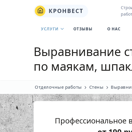
Стро
КРОНВЕСТ
рабо
УСЛУГИ
ОТЗЫВЫ
О НАС
Выравнивание ст
по маякам, шпак
Отделочные работы
Стены
Выравни
Профессиональное 
от
190
р