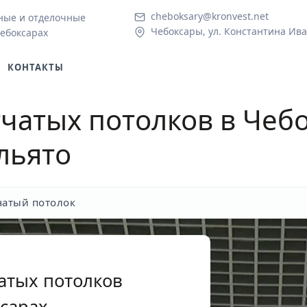
cheboksary@kronvest.net
ные и отделочные
Чебоксары, ул. Константина Ива
Чебоксарах
КОНТАКТЫ
чатых потолков
в Чебо
льято
чатый потолок
атых потолков
ксарах