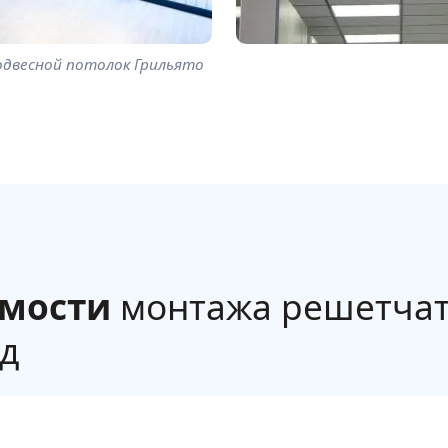
одвесной потолок Грильято
имости
монтажа решетчат
од