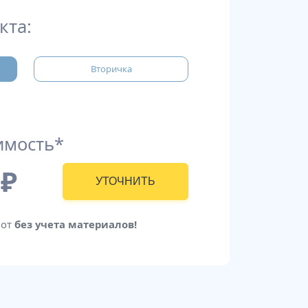
кта:
Вторичка
имость*
₽
УТОЧНИТЬ
бот
без учета материалов!