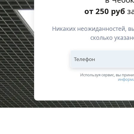
от
250
руб
за
Никаких неожиданностей, вы
сколько указан
Телефон
Используя сервис, вы прин
информ