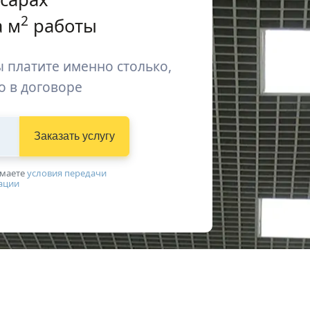
2
 м
работы
 платите именно столько,
о в договоре
Заказать услугу
имаетe
условия передачи
ации