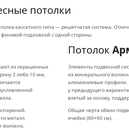
сные потолки
толка кассетного типа — решетчатая система. Отлич
 фоновой подложкой с одной стороны.
Потолок
Ар
вают из окрашенных
Элементы подвесной сис
ину 2 либо 10 мм,
из минерального волокна
личается
алюминиевые профили. 
бусловленной
у предыдущего варианта
алла.
взятый за основу, подде
испарений.
Общая черта обеих подв
сти металл
ячейки (60×60 см).
 волокно.