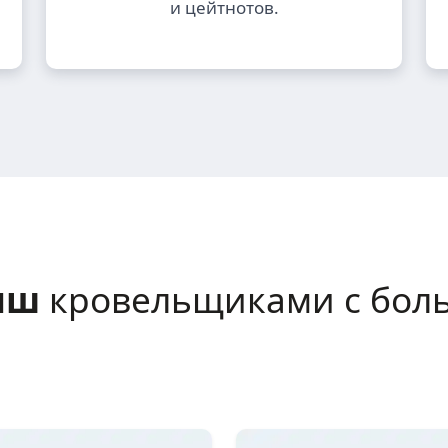
и цейтнотов.
ыш
кровельщиками с бол