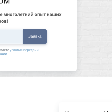
ом
ие многолетний опыт наших
ров!
Заявка
имаетe
условия передачи
ации