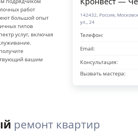
Кронвест — Ч
им подрядчиком
елочных работ
142432
,
Россия
,
Московск
меют большой опыт
ул., 24
личных типов
ектр услуг, включая
Телефон:
служивание.
Email:
 получите
тствующий вашим
Консультация:
Вызвать мастера:
ый
ремонт квартир