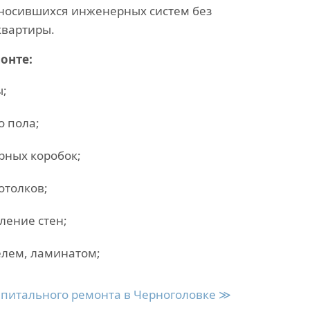
зносившихся инженерных систем без
квартиры.
онте:
ы;
о пола;
рных коробок;
отолков;
ление стен;
елем, ламинатом;
апитального ремонта в Черноголовке ≫