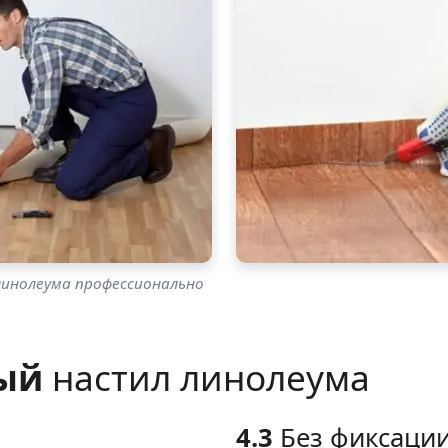
линолеума профессионально
ный
настил линолеума
4.3
Без фиксаци