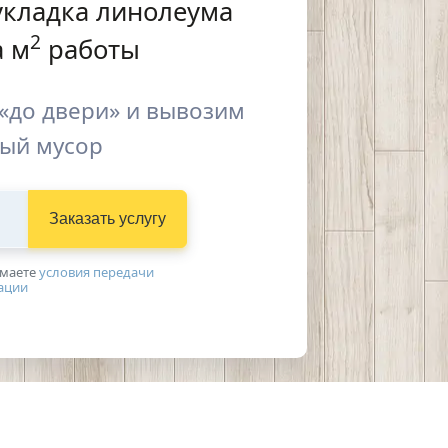
укладка линолеума
2
 м
работы
«до двери» и вывозим
ый мусор
Заказать услугу
имаетe
условия передачи
ации