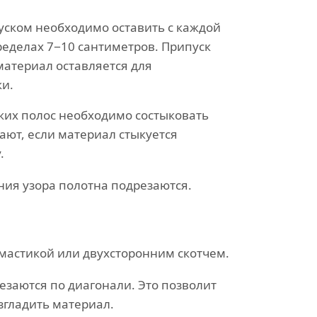
уском необходимо оставить с каждой
ределах 7−10 сантиметров. Припуск
материал оставляется для
ки.
ких полос необходимо состыковать
дают, если материал стыкуется
.
ния узора полотна подрезаются.
мастикой или двухсторонним скотчем.
езаются по диагонали. Это позволит
згладить материал.