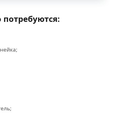
 потребуются:
инейка;
ель;