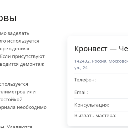
овы
мо заделать
ого используется
Кронвест — Ч
овреждениях
Если присутствуют
142432
,
Россия
,
Московск
оводится демонтаж
ул., 24
Телефон:
спользуется
иллиметров или
Email:
гостойкой
Консультация:
ериала необходимо
Вызвать мастера:
ы.
Удаляются