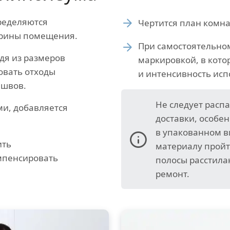
ределяются
Чертится план комна
ирины помещения.
При самостоятельно
дя из размеров
маркировкой, в кот
овать отходы
и интенсивность ис
 швов.
Не следует расп
ми, добавляется
доставки, особе
в упакованном ви
ить
материалу пройт
омпенсировать
полосы расстила
ремонт.