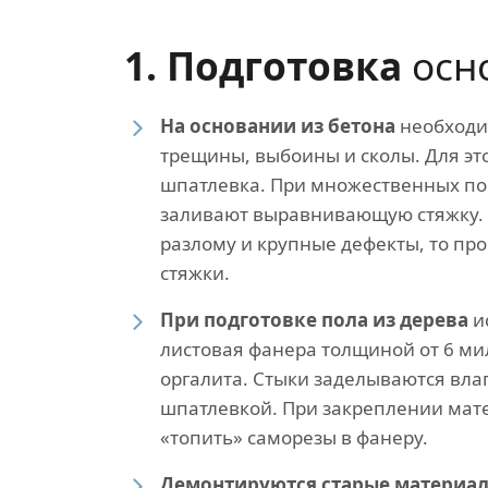
1. Подготовка
осн
На основании из бетона
необходи
трещины, выбоины и сколы. Для эт
шпатлевка. При множественных п
заливают выравнивающую стяжку. 
разлому и крупные дефекты, то пр
стяжки.
При подготовке пола из дерева
и
листовая фанера толщиной от 6 м
оргалита. Стыки заделываются вла
шпатлевкой. При закреплении мат
«топить» саморезы в фанеру.
Демонтируются старые материал