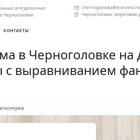
chernogolovka@kronvest.ne
льные и отделочные
Черноголовка, Береговая у
в Черноголовке
КОНТАКТЫ
ма в Черноголовке
на 
ы с выравниванием фа
линолеума