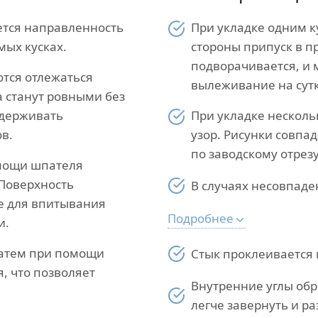
ется направленность
При укладке одним к
мых кусках.
стороны припуск в п
подворачивается, и 
тся отлежаться
вылеживание на сут
а станут ровными без
ддерживать
При укладке несколь
в.
узор. Рисунки совпа
по заводскому отрезу
омощи шпателя
 Поверхность
В случаях несовпаде
е для впитывания
Подробнее
и.
Затем при помощи
Стык проклеивается 
, что позволяет
Внутренние углы обр
легче завернуть и ра