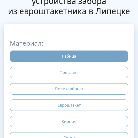
устройства забора
из евроштакетника в Липецке
Материал:
Рабица
Профлист
Поликарбонат
Евроштакет
Кирпич
Бетон