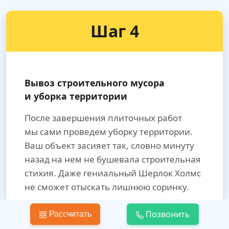
Шаг 4
Вывоз строительного мусора
и уборка территории
После завершения плиточных работ
мы сами проведем уборку территории.
Ваш объект засияет так, словно минуту
назад на нем не бушевала строительная
стихия. Даже гениальный Шерлок Холмс
не сможет отыскать лишнюю соринку.
Вам не придется тратить силы
Позвонить
Рассчитать
и деньги на вывоз мусора. Мы все