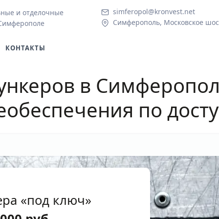
simferopol@kronvest.net
ьные и отделочные
Симферополь, Московское шосс
 Симферополе
КОНТАКТЫ
бункеров в Симферопо
еобеспечения по дост
ера «под ключ»
 000
руб