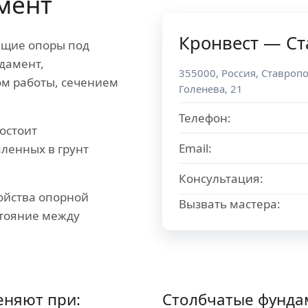
мент
Кронвест — С
ящие опоры под
дамент,
355000
,
Россия
,
Ставропо
ом работы, сечением
Голенева, 21
Телефон:
остоит
Email:
пленных в грунт
Консультация:
ойства опорной
Вызвать мастера:
стояние между
еняют при:
Столбчатые фунда