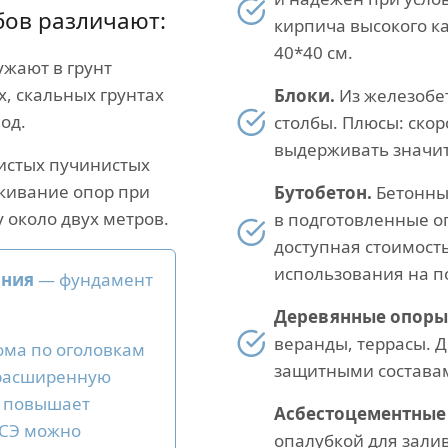
бов различают:
кирпича высокого к
40*40 см.
жают в грунт
х, скальных грунтах
Блоки.
Из железобе
од.
столбы. Плюсы: скор
выдерживать значит
истых пучинистых
кивание опор при
Бутобетон.
Бетонный
у около двух метров.
в подготовленные о
доступная стоимост
использования на п
ания
— фундамент
Деревянные опоры
веранды, террасы. Д
ома по оголовкам
защитными составам
 расширенную
а повышает
Асбестоцементные 
ИСЭ можно
опалубкой для зали