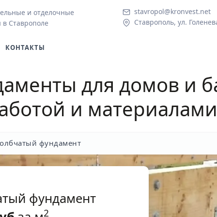
stavropol@kronvest.net
ельные и отделочные
Ставрополь, ул. Голенев
 в Ставрополе
КОНТАКТЫ
аменты для домов и б
работой и материалами
толбчатый фундамент
атый фундамент
2
уб
за м