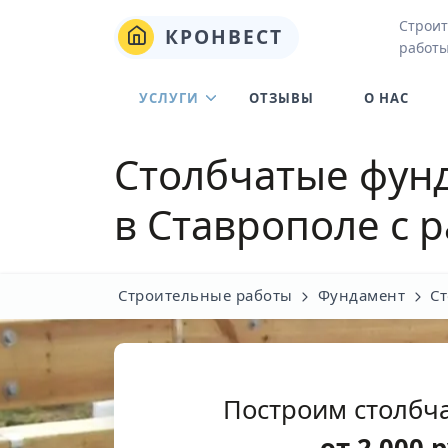
Строит
КРОНВЕСТ
работы
УСЛУГИ
ОТЗЫВЫ
О НАС
Столбчатые фунд
в Ставрополе с 
Строительные работы
Фундамент
С
Построим столбч
от
2 000
р