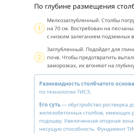
По глубине размещения стол
Мелкозаглубленный. Столбы погру
1
на 70 см. Востребован на песчаны
с низким залеганием подземных в
Заглубленный. Подойдет для глин
2
почв. Чтобы предотвратить вытал
заморозках, их вгоняют на глубин
Разновидность столбчатого основ
по технологии ТИСЭ.
Его суть
— обустройство ростверка д
железобетонных столбов, имеющих
подошву. Увеличенная опорная зон
несущую способность. Фундамент Т