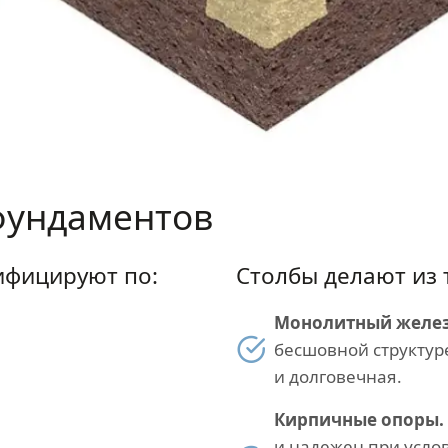
фундаментов
ифицируют по:
Столбы делают из 
Монолитный желез
бесшовной структур
и долговечная.
Кирпичные опоры.
и надежен при усло