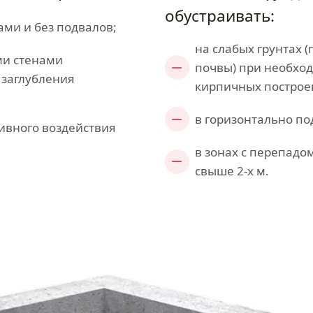
обустраивать:
ами и без подвалов;
на слабых грунтах 
ми стенами
почвы) при необхо
 заглубления
кирпичных построе
в горизонтально п
ивного воздействия
в зонах с перепадо
свыше 2-х м.