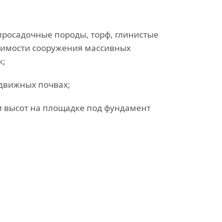
(просадочные породы, торф, глинистые
димости сооружения массивных
к;
одвижных почвах;
м высот на площадке под фундамент