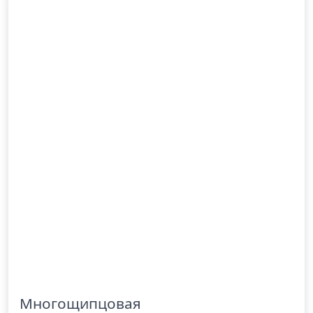
Многощипцовая