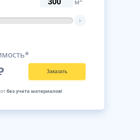
м
имость*
₽
Заказать
бот
без учета материалов!