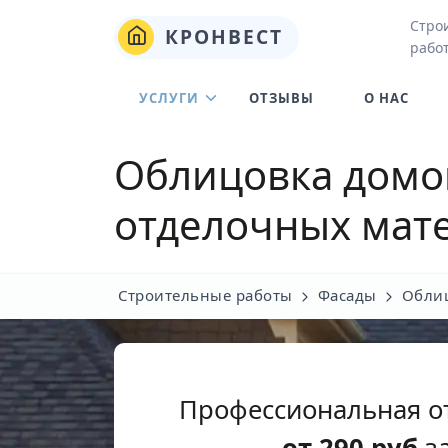
Стро
КРОНВЕСТ
работ
УСЛУГИ
ОТЗЫВЫ
О НАС
Облицовка домов
отделочных мат
Строительные работы
Фасады
Облиц
Профессиональная о
от
290
руб
за