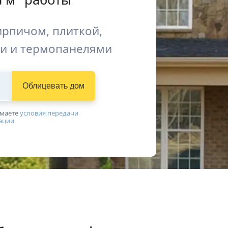
рпичом, плиткой,
и и термопанелями
Облицевать дом
имаетe
условия передачи
ации