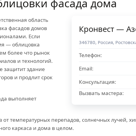
лицовки фасада дома
тственная область
Кронвест — Аз
вка фасадов домов
ионалами. Если
346780
,
Россия
,
Ростовск
ия — облицовка
ем более что рынок
Телефон:
иалов и технологий.
Email:
е защитит здание
оров и продлит срок
Консультация:
Вызвать мастера:
ада выполняет
 от температурных перепадов, солнечных лучей, хи
ного каркаса и дома в целом.