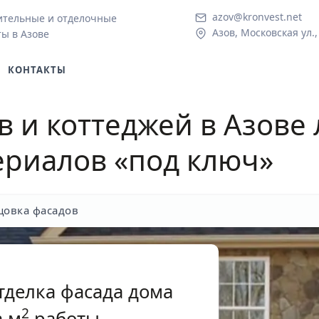
azov@kronvest.net
ительные и отделочные
Азов, Московская ул.,
ы в Азове
КОНТАКТЫ
 и коттеджей в Азове
ериалов «под ключ»
овка фасадов
тделка фасада дома
2
 м
работы