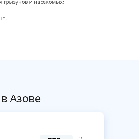
 грызунов и насекомых;
це.
в Азове
2