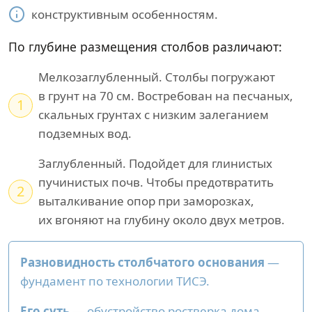
конструктивным особенностям.
По глубине размещения столбов различают:
Мелкозаглубленный. Столбы погружают
в грунт на 70 см. Востребован на песчаных,
1
скальных грунтах с низким залеганием
подземных вод.
Заглубленный. Подойдет для глинистых
пучинистых почв. Чтобы предотвратить
2
выталкивание опор при заморозках,
их вгоняют на глубину около двух метров.
Разновидность столбчатого основания
—
фундамент по технологии ТИСЭ.
Его суть
— обустройство ростверка дома