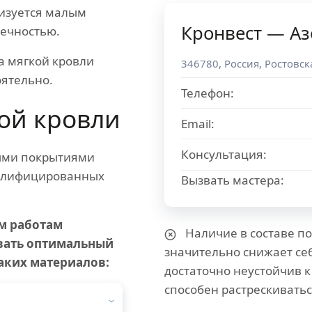
изуется малым
Кронвест — Аз
вечностью.
а мягкой кровли
346780
,
Россия
,
Ростовск
ятельно.
Телефон:
ой кровли
Email:
Консультация:
ыми покрытиями
валифицированных
Вызвать мастера:
м работам
Наличие в составе по
вать оптимальный
значительно снижает се
аких материалов:
достаточно неустойчив 
способен растрескиватьс