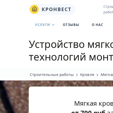
Стро
КРОНВЕСТ
работ
УСЛУГИ
ОТЗЫВЫ
О НАС
Устройство мягк
технологий монт
Строительные работы
Кровля
Мягка
Мягкая кро
от
790
руб
за