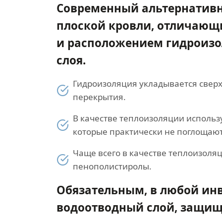
Современный альтернатив
плоской кровли, отличающ
и расположением гидроиз
слоя.
Гидроизоляция укладывается свер
перекрытия.
В качестве теплоизоляции использ
которые практически не поглощают
Чаще всего в качестве теплоизоля
пенополистиролы.
Обязательным, в любой ин
водоотводный слой, защищ