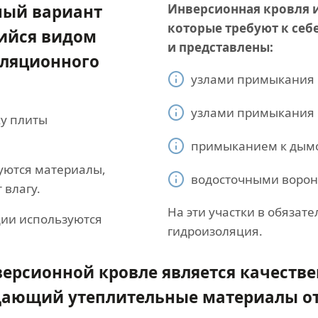
ный вариант
Инверсионная кровля и
которые требуют к себ
ийся видом
и представлены:
оляционного
узлами примыкания 
узлами примыкания 
ху плиты
примыканием к дымо
уются материалы,
водосточными ворон
 влагу.
На эти участки в обязат
ции используются
гидроизоляция.
версионной кровле является качест
ающий утеплительные материалы от