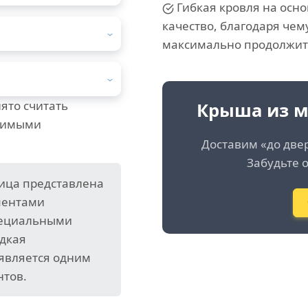
Гибкая кровля на осно
качество, благодаря чем
максимально продолжит
ято считать
Крыша из м
димыми
Доставим «до две
Забудьте о
ица представлена
ментами
пециальными
дкая
 является одним
нтов.