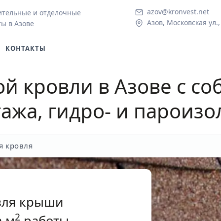
azov@kronvest.net
ительные и отделочные
Азов, Московская ул.,
ы в Азове
КОНТАКТЫ
ой кровли в Азове
с со
ажа, гидро- и пароиз
я кровля
вля крыши
2
 м
работы