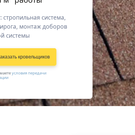
: стропильная система,
пирога, монтаж доборов
ой системы
аказать
кровельщиков
имаетe
условия передачи
ации