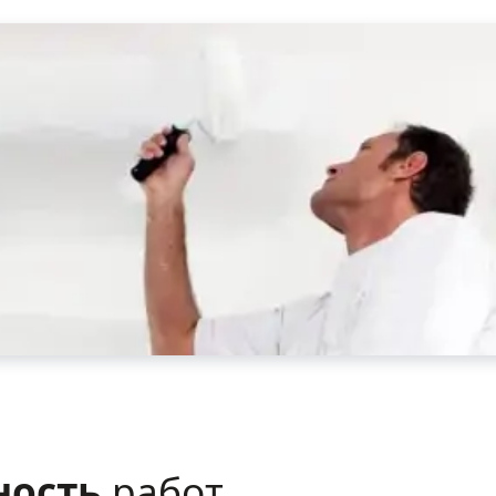
ность
работ