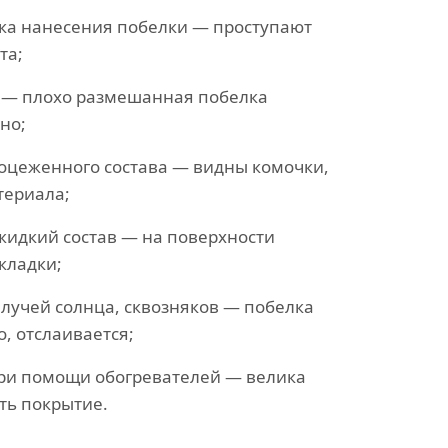
ка нанесения побелки — проступают
та;
 — плохо размешанная побелка
но;
оцеженного состава — видны комочки,
териала;
жидкий состав — на поверхности
кладки;
лучей солнца, сквозняков — побелка
, отслаивается;
ри помощи обогревателей — велика
ть покрытие.