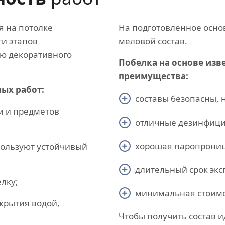
я на потолке
На подготовленное осно
и этапов
меловой состав.
ию декоративного
Побелка на основе изв
преимущества:
ых работ:
составы безопасны, 
и и предметов
отличные дезинфици
хорошая паропрониц
пользуют устойчивый
длительный срок экс
лку;
минимальная стоимо
крытия водой,
Чтобы получить состав и