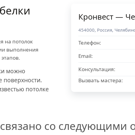
белки
Кронвест — Ч
454000
,
Россия
,
Челябинс
я на потолок
Телефон:
гии выполнения
Email:
 этапов.
Консультация:
ки можно
е поверхности.
Вызвать мастера:
известью потолке
связано со следующими о