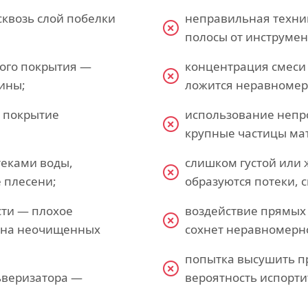
сквозь слой побелки
неправильная техни
полосы от инструмен
рого покрытия —
концентрация смеси
ины;
ложится неравномер
ь покрытие
использование непр
крупные частицы ма
теками воды,
слишком густой или 
 плесени;
образуются потеки, с
сти — плохое
воздействие прямых 
ю на неочищенных
сохнет неравномерно
попытка высушить п
ьверизатора —
вероятность испорти