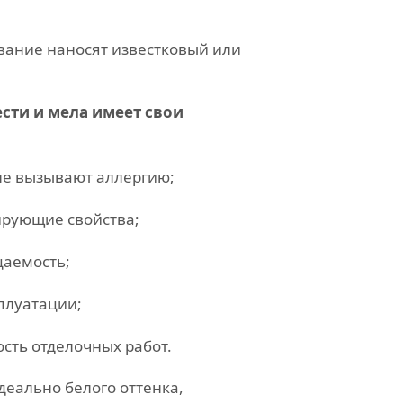
вание наносят известковый или
ести и мела имеет свои
не вызывают аллергию;
рующие свойства;
аемость;
плуатации;
сть отделочных работ.
деально белого оттенка,