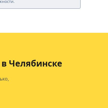
жности.
в Челябинске
ько,