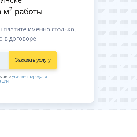
2
 м
работы
 платите именно столько,
о в договоре
Заказать услугу
имаетe
условия передачи
ации