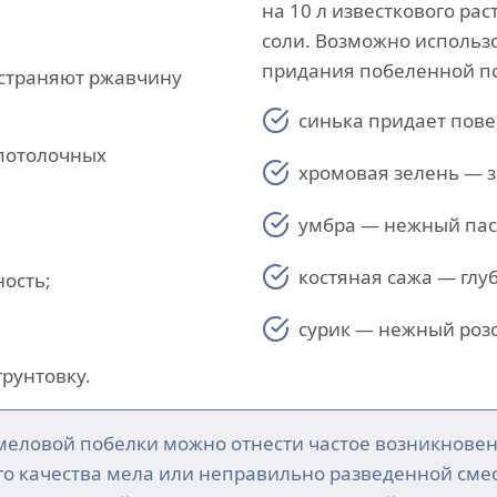
на 10 л известкового ра
;
соли. Возможно использ
придания побеленной по
устраняют ржавчину
синька придает пове
потолочных
хромовая зелень — з
умбра — нежный пас
костяная сажа — глу
ость;
сурик — нежный розо
грунтовку.
меловой побелки можно отнести частое возникновен
ого качества мела или неправильно разведенной сме