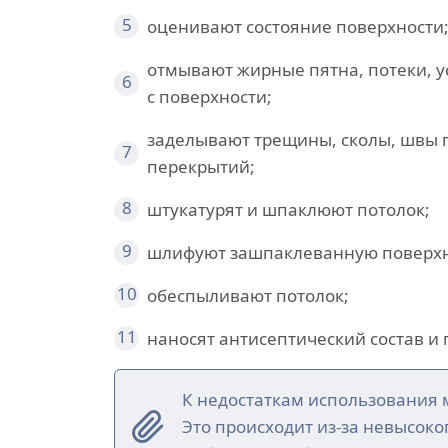
5
оценивают состояние поверхности
отмывают жирные пятна, потеки, 
6
с поверхности;
заделывают трещины, сколы, швы 
7
перекрытий;
8
штукатурят и шпаклюют потолок;
9
шлифуют зашпаклеванную поверхн
10
обеспыливают потолок;
11
наносят антисептический состав и 
К недостаткам использования 
Это происходит из-за невысок