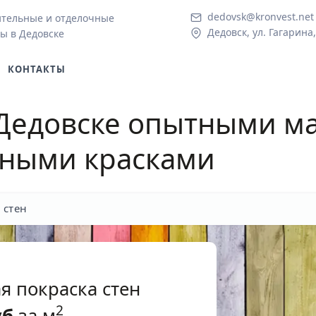
dedovsk@kronvest.net
ительные и отделочные
Дедовск, ул. Гагарина,
ы в Дедовске
КОНТАКТЫ
 Дедовске
опытными ма
вными красками
 стен
я покраска стен
2
уб
за м