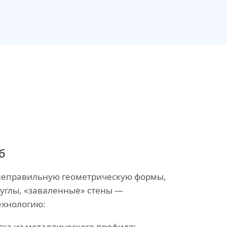
б
неправильную геометрическую формы,
 углы, «заваленные» стены —
ехнологию:
ка из металлического профиля;