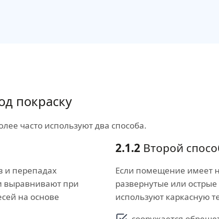
од покраску
лее часто используют два способа.
2.1.2
Второй спосо
в и перепадах
Если помещение имеет 
ти выравнивают при
развернутые или острые
сей на основе
используют каркасную т
сооружается обрешет