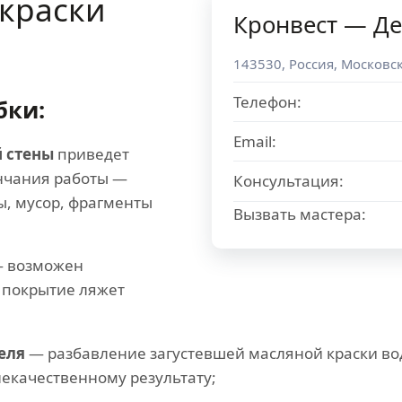
краски
Кронвест — Де
143530
,
Россия
,
Московск
Телефон:
бки:
Email:
 стены
приведет
нчания работы —
Консультация:
ы, мусор, фрагменты
Вызвать мастера:
 возможен
 покрытие ляжет
еля
— разбавление загустевшей масляной краски во
некачественному результату;