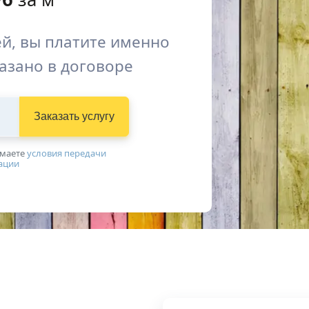
й, вы платите именно
казано в договоре
Заказать услугу
имаетe
условия передачи
ации