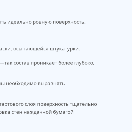
ить идеально ровную поверхность.
раски, осыпающейся штукатурки.
так состав проникает более глубоко,
ены необходимо выравнять
артового слоя поверхность тщательно
овка стен наждачной бумагой